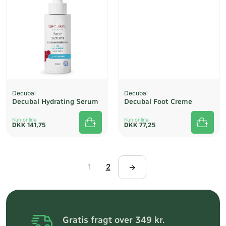
Decubal
Decubal
Decubal Hydrating Serum
Decubal Foot Creme
Kun online
Kun online
DKK
141,75
DKK
77,25
1
2
→
Gratis fragt over 349 kr.