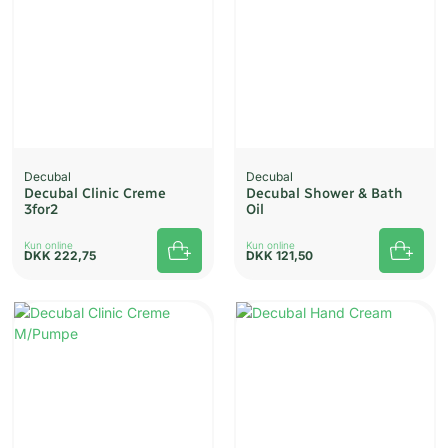
Decubal
Decubal
Decubal Clinic Creme
Decubal Shower & Bath
3for2
Oil
Kun online
Kun online
DKK
222,75
DKK
121,50