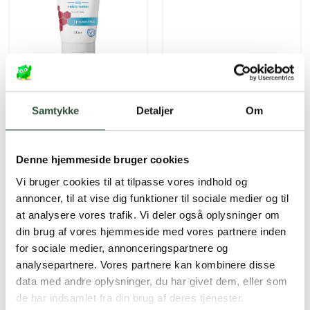
Decubal
Decubal
Decubal Hydra.Day Cream
Decubal Junior Cream
Samtykke
Detaljer
Om
SPF30
Kun online
Kun online
DKK
99,00
DKK
99,75
Denne hjemmeside bruger cookies
Vi bruger cookies til at tilpasse vores indhold og
annoncer, til at vise dig funktioner til sociale medier og til
at analysere vores trafik. Vi deler også oplysninger om
din brug af vores hjemmeside med vores partnere inden
for sociale medier, annonceringspartnere og
analysepartnere. Vores partnere kan kombinere disse
data med andre oplysninger, du har givet dem, eller som
de har indsamlet fra din brug af deres tjenester.