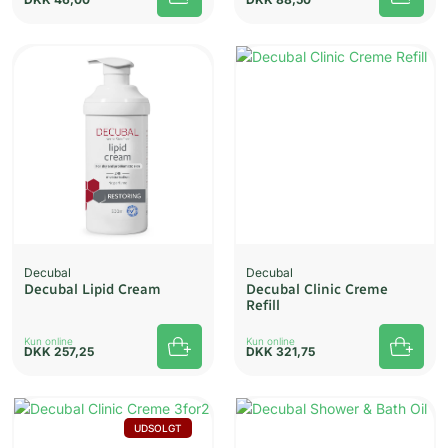
UDSOLGT
Decubal
Decubal
Decubal Lipid Cream
Decubal Clinic Creme
Refill
Kun online
Kun online
DKK
257,25
DKK
321,75
UDSOLGT