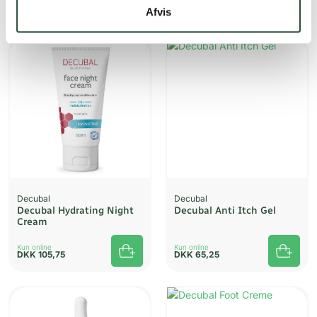
DKK
111,75
DKK
99,75
Afvis
Decubal
Decubal
Decubal Hydrating Night
Decubal Anti Itch Gel
Cream
Kun online
Kun online
DKK
105,75
DKK
65,25