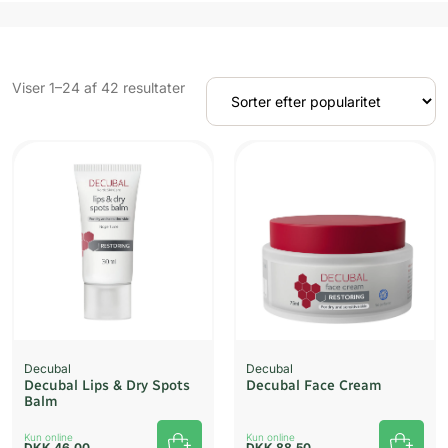
Sorteret
Viser 1–24 af 42 resultater
efter
popularitet
Decubal
Decubal
Decubal Lips & Dry Spots
Decubal Face Cream
Balm
Kun online
Kun online
DKK
46,00
DKK
88,50