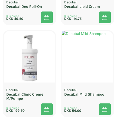
Decubal
Decubal
Decubal Deo Roll-On
Decubal Lipid Cream
Kun online
Kun online
DKK
49,50
DKK
114,75
Decubal
Decubal
Decubal Clinic Creme
Decubal Mild Shampoo
M/Pumpe
Kun online
Kun online
DKK
199,50
DKK
54,00