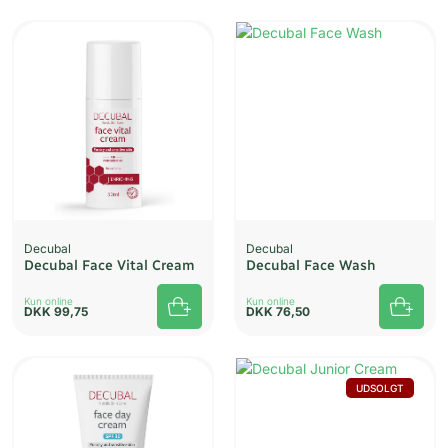
Decubal
Decubal
Decubal Face Vital Cream
Decubal Face Wash
Kun online
Kun online
DKK
99,75
DKK
76,50
UDSOLGT