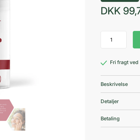
DKK
99,
Decubal
Eye
Cream
antal
Fri fragt ve
Beskrivelse
Detaljer
Betaling