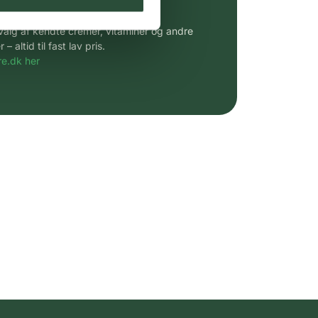
 af kendte produkter
udvalg af kendte cremer, vitaminer og andre
altid til fast lav pris.
e.dk her