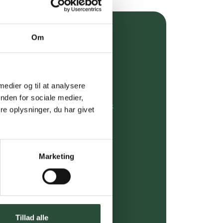
Om
over 349 kr.
evering
 medier og til at analysere
dgivning
nden for sociale medier,
rdre på:
kundeservice@uglecare.dk
e oplysninger, du har givet
ing (30 min. i Kbh)
ia GLS, og DAO
Marketing
riser*
gsprodukter.
Tillad alle