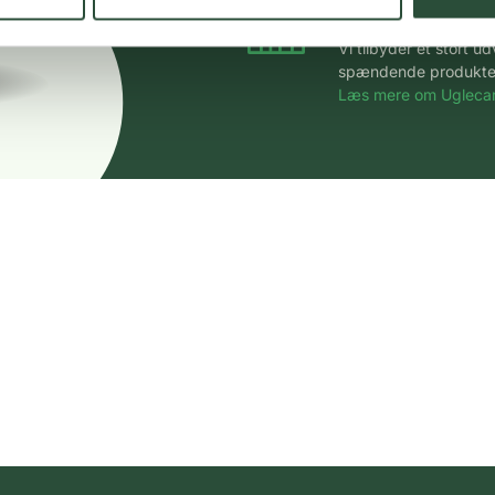
Stort udvalg
Vi tilbyder et stort 
spændende produkter – 
Læs mere om Uglecar