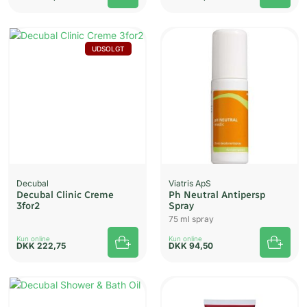
UDSOLGT
Decubal
Viatris ApS
Decubal Clinic Creme
Ph Neutral Antipersp
3for2
Spray
75 ml spray
Kun online
Kun online
DKK
222,75
DKK
94,50