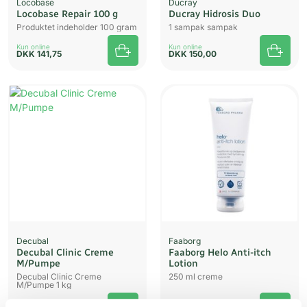
Locobase
Ducray
Locobase Repair 100 g
Ducray Hidrosis Duo
Produktet indeholder 100 gram
1 sampak sampak
Kun online
Kun online
DKK
141,75
DKK
150,00
Decubal
Faaborg
Decubal Clinic Creme
Faaborg Helo Anti-itch
M/Pumpe
Lotion
Decubal Clinic Creme
250 ml creme
M/Pumpe 1 kg
Kun online
Kun online