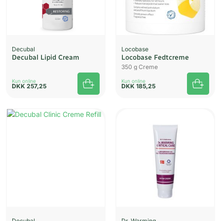
Decubal
Locobase
Decubal Lipid Cream
Locobase Fedtcreme
350 g Creme
Kun online
Kun online
DKK
257,25
DKK
185,25
UDSOLGT
Decubal
Dr. Warming