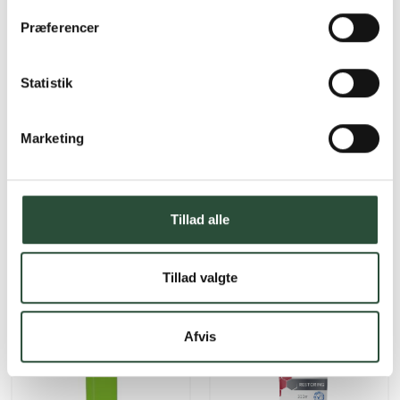
Præferencer
Statistik
Marketing
Faaborg Pharma
Dr. Warming
Faaborg Helo Creme
Dr. Warming Basiscreme
200 ml creme & lotion
450 ml Creme
Tillad alle
Kun online
Kun online
DKK
92,25
DKK
220,50
Tillad valgte
Afvis