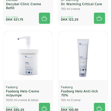
Decubal Clinic Creme
Dr. Warming Critical Care
Refill
150 ml creme
Kun online
Kun online
DKK
321,75
DKK
122,25
Faaborg
Faaborg
Faaborg Helo Creme
Faaborg Helo Anti-itch
m/pumpe
70%
1000 ml creme & lotion
150 ml Creme
Kun online
Kun online
DKK
380,25
DKK
130,50