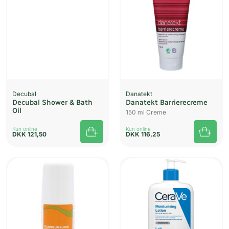
Decubal
Danatekt
Decubal Shower & Bath
Danatekt Barrierecreme
Oil
150 ml Creme
Kun online
Kun online
DKK
121,50
DKK
116,25