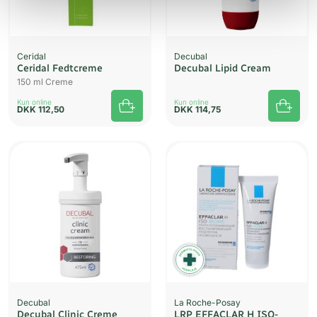
Ceridal
Decubal
Ceridal Fedtcreme
Decubal Lipid Cream
150 ml Creme
Kun online
Kun online
DKK
112,50
DKK
114,75
Decubal
La Roche-Posay
Decubal Clinic Creme
LRP EFFACLAR H ISO-