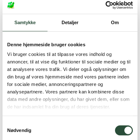
DKK
360,75
DKK
122,25
Samtykke
Detaljer
Om
Denne hjemmeside bruger cookies
Vi bruger cookies til at tilpasse vores indhold og
annoncer, til at vise dig funktioner til sociale medier og til
at analysere vores trafik. Vi deler også oplysninger om
din brug af vores hjemmeside med vores partnere inden
for sociale medier, annonceringspartnere og
Faaborg Pharma
Decubal
analysepartnere. Vores partnere kan kombinere disse
Faaborg Helo Creme
Decubal Deo Roll-On
400 ml creme & lotion
data med andre oplysninger, du har givet dem, eller som
de har indsamlet fra din brug af deres tjenester.
Kun online
Kun online
DKK
171,75
DKK
49,50
Samtykkevalg
Nødvendig