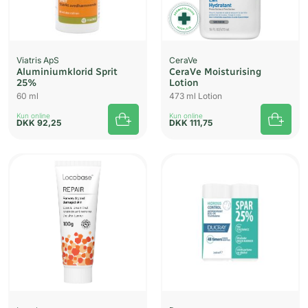
Viatris ApS
CeraVe
Aluminiumklorid Sprit
CeraVe Moisturising
25%
Lotion
60 ml
473 ml Lotion
Kun online
Kun online
DKK
92,25
DKK
111,75