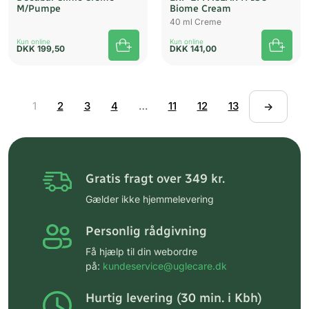
M/Pumpe
Biome Cream
40 ml Creme
Kun online
Kun online
DKK
199,50
DKK
141,00
1
2
3
4
…
11
12
13
→
Gratis fragt over 349 kr.
Gælder ikke hjemmelevering
Personlig rådgivning
Få hjælp til din webordre
på:
kundeservice@uglecare.dk
Hurtig levering (30 min. i Kbh)