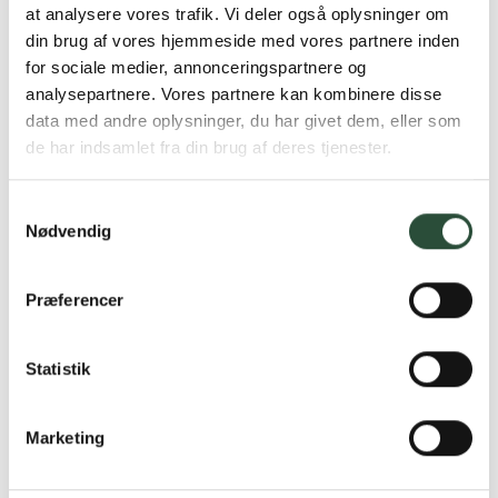
at analysere vores trafik. Vi deler også oplysninger om
DKK
19,00
DKK
66,00
din brug af vores hjemmeside med vores partnere inden
for sociale medier, annonceringspartnere og
analysepartnere. Vores partnere kan kombinere disse
data med andre oplysninger, du har givet dem, eller som
de har indsamlet fra din brug af deres tjenester.
Samtykkevalg
Nødvendig
Præferencer
Treo
Voltaren
Treo Citrus 500+50 mg
Voltaren Emulgel 1% gel
Statistik
10 stk. brusetabletter
100 g gel
DKK
27,00
DKK
131,25
Marketing