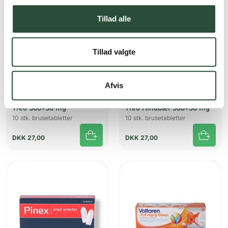
Tillad alle
Tillad valgte
Afvis
Treo
Conaxess Trade Sweden AB (OTC)
Treo 500+50 mg
Treo Hindbær 500+50 mg
10 stk. brusetabletter
10 stk. brusetabletter
DKK
27,00
DKK
27,00
UDSOLGT