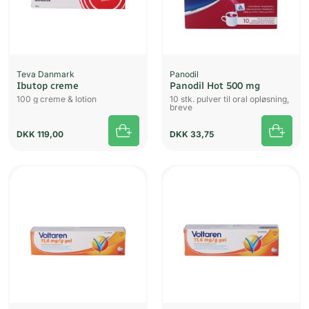
Teva Danmark
Panodil
Ibutop creme
Panodil Hot 500 mg
100 g creme & lotion
10 stk. pulver til oral opløsning,
breve
DKK
119,00
DKK
33,75