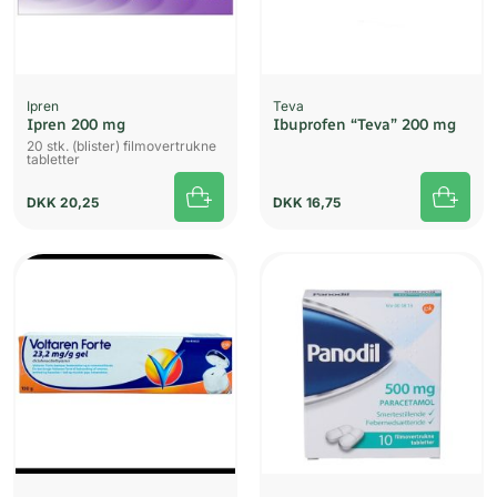
Ipren
Teva
Ipren 200 mg
Ibuprofen “Teva” 200 mg
20 stk. (blister) filmovertrukne
tabletter
DKK
20,25
DKK
16,75