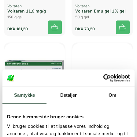
Voltaren
Voltaren
Voltaren 11,6 mg/g
Voltaren Emulgel 1% gel
150 g gel
50 g gel
DKK
181,50
DKK
73,50
Samtykke
Detaljer
Om
DAK
Teva Danmark
Denne hjemmeside bruger cookies
Kodimagnyl Ikke-
Ibutop creme
stoppende “DAK” 10 stk
50 g creme & lotion
Vi bruger cookies til at tilpasse vores indhold og
10 stk. (blister) filmovertrukne
tabletter
annoncer, til at vise dig funktioner til sociale medier og til