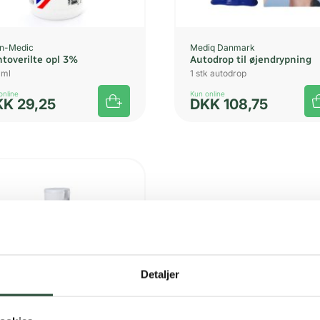
n-Medic
Mediq Danmark
ntoverilte opl 3%
Autodrop til øjendrypning
 ml
1 stk autodrop
online
Kun online
KK
29,25
DKK
108,75
UDSOLGT
Detaljer