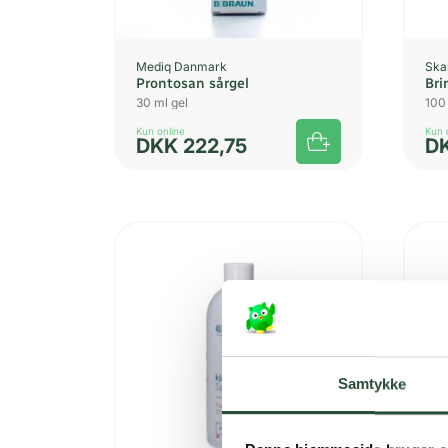
Mediq Danmark
Ska
Prontosan sårgel
Bri
30 ml gel
100
Kun online
Kun 
DKK
222,75
D
Samtykke