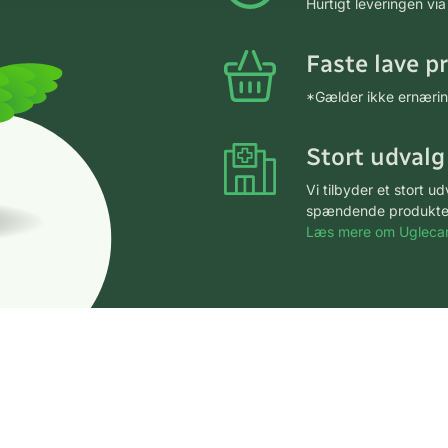
Hurtigt leveringen v
Faste lave p
*Gælder ikke ernærin
Stort udvalg
Vi tilbyder et stort 
spændende produkter – 
Læs mere om Uglecar