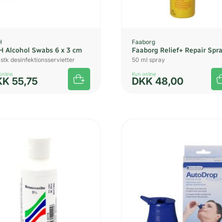
H
Faaborg
 Alcohol Swabs 6 x 3 cm
Faaborg Relief+ Repair Spr
stk desinfektionsservietter
50 ml spray
online
Kun online
KK
55,75
DKK
48,00