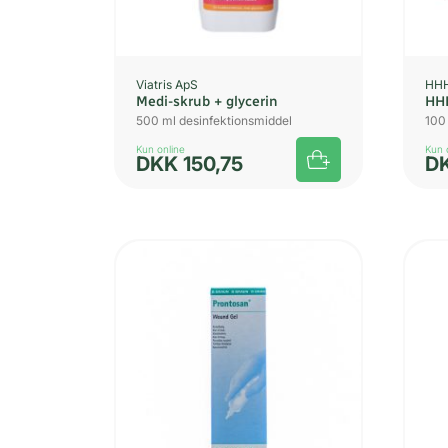
Viatris ApS
HH
Medi-skrub + glycerin
HHH
500 ml desinfektionsmiddel
100 
Kun online
Kun 
DKK
150,75
D