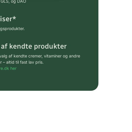
ia GLS, og DAO
riser*
gsprodukter.
 af kendte produkter
udvalg af kendte cremer, vitaminer og andre
altid til fast lav pris.
e.dk her