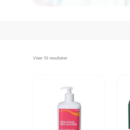
Sorteret
Viser 10 resultater
efter
popularitet
UDSOLGT