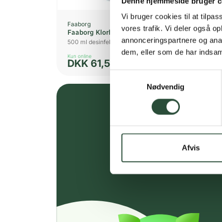
Denne hjemmeside bruger c
Vi bruger cookies til at tilpas
Faaborg
Gun
vores trafik. Vi deler også 
Faaborg Klorh. farv. Spr. 0,5%
Oxi
annonceringspartnere og anal
500 ml desinfektionsmiddel
200
dem, eller som de har indsaml
Kun online
Kun 
DKK
61,50
D
Samtykkevalg
Nødvendig
Afvis