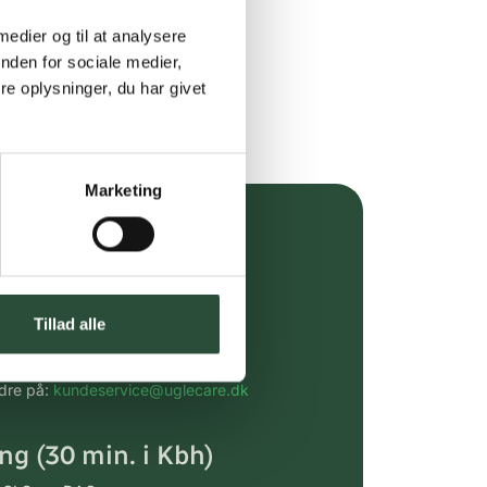
 medier og til at analysere
nden for sociale medier,
e oplysninger, du har givet
Marketing
over 349 kr.
evering
Tillad alle
dgivning
rdre på:
kundeservice@uglecare.dk
ing (30 min. i Kbh)