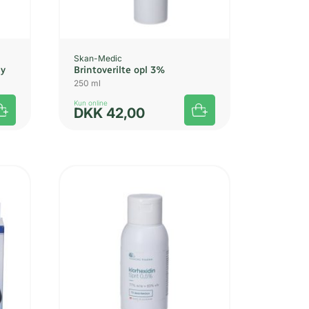
Skan-Medic
ay
Brintoverilte opl 3%
250 ml
Kun online
DKK
42,00
UDSOLGT