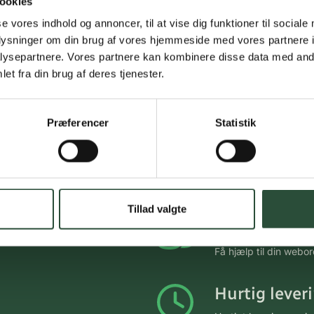
ookies
se vores indhold og annoncer, til at vise dig funktioner til sociale
nar Kjems Aps
oplysninger om din brug af vores hjemmeside med vores partnere i
dol 3%
ysepartnere. Vores partnere kan kombinere disse data med andr
 ml desinfektionsmiddel
et fra din brug af deres tjenester.
online
KK
33,75
Præferencer
Statistik
Gratis fragt 
Gælder ikke hjemmel
Tillad valgte
Personlig rå
Få hjælp til din webo
Hurtig lever