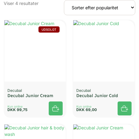
Sorteret
Viser 4 resultater
efter
popularitet
UDSOLGT
Decubal
Decubal
Decubal Junior Cream
Decubal Junior Cold
Kun online
Kun online
DKK
99,75
DKK
69,00