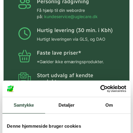
Personlig rådgivning
Få hjælp til din webordre
på:
kundeservice@uglecare.dk
Hurtig levering (30 min. i Kbh)
Hurtigt leveringen via GLS, og DAO
Faste lave priser*
*Gælder ikke ernæringsprodukter.
Stort udvalg af kendte
produkter
Vi tilbyder et stort udvalg af kendte
cremer, vitaminer og andre spændende
produkter – altid til fast lav pris.
Samtykke
Detaljer
Om
Læs mere om Uglecare.dk her
Denne hjemmeside bruger cookies