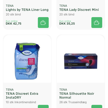
TENA
TENA
Lights by TENA Liner Long
TENA Lady Discreet Mini
20 stk bind
20 stk bind
Kun online
Kun online
DKK
42,75
DKK
35,25
TENA
TENA
TENA Discreet Extra
TENA Silhouette Noir
InstaDRY
Normal
10 stk Inkontinensbind
26 stk Trusseindlæg