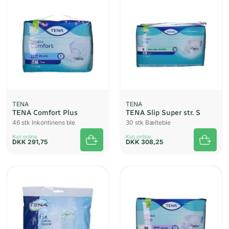
TENA
TENA
TENA Comfort Plus
TENA Slip Super str. S
46 stk Inkontinens ble
30 stk Bælteble
Kun online
Kun online
DKK
291,75
DKK
308,25