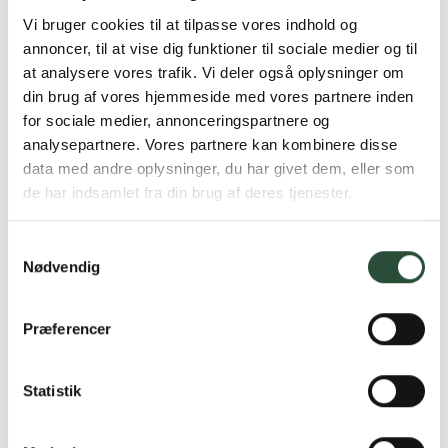
TENA
TENA
Vi bruger cookies til at tilpasse vores indhold og
TENA Fix Cotton Special
TENA Fix Cotton Special
annoncer, til at vise dig funktioner til sociale medier og til
Str L
Str Xl
at analysere vores trafik. Vi deler også oplysninger om
1 stk fikseringstrusse
1 stk fikseringstrusse
din brug af vores hjemmeside med vores partnere inden
Kun online
Kun online
DKK
120,75
DKK
120,75
for sociale medier, annonceringspartnere og
analysepartnere. Vores partnere kan kombinere disse
data med andre oplysninger, du har givet dem, eller som
de har indsamlet fra din brug af deres tjenester.
Samtykkevalg
Nødvendig
Præferencer
PlantsOrigins
TENA
Statistik
PlantsOrigins –
TENA Slip Plus str. S
Inkontinens Dagbind
30 stk Bælteble
Ultratynde, 80 stk