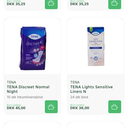
Kun online
Kun online
DKK
35,25
DKK
35,25
TENA
TENA
TENA Discreet Normal
TENA Lights Sensitive
Night
Liners N
10 stk Inkontinensbind
24 stk bind
Kun online
Kun online
DKK
45,00
DKK
36,00