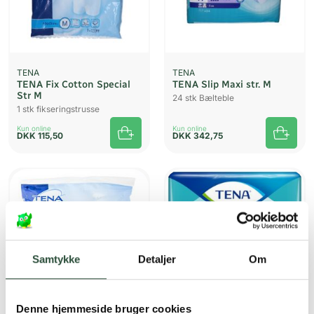
TENA
TENA
TENA Fix Cotton Special
TENA Slip Maxi str. M
Str M
24 stk Bælteble
1 stk fikseringstrusse
Kun online
Kun online
DKK
115,50
DKK
342,75
Samtykke
Detaljer
Om
Denne hjemmeside bruger cookies