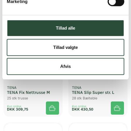
Marketing
Kun online
Kun online
DKK
179,99
DKK
228,00
Tillad alle
Tillad valgte
Afvis
TENA
TENA
TENA Fix Nettrusse M
TENA Slip Super str. L
25 stk trusse
28 stk Bælteble
Kun online
Kun online
DKK
309,75
DKK
430,50