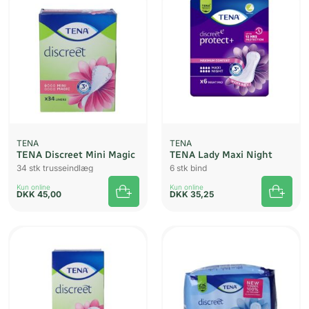
TENA
TENA
TENA Discreet Mini Magic
TENA Lady Maxi Night
34 stk trusseindlæg
6 stk bind
Kun online
Kun online
DKK
45,00
DKK
35,25