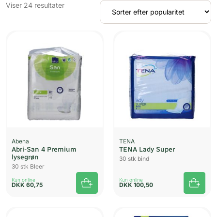
Sorteret
Viser 24 resultater
efter
popularitet
Abena
TENA
Abri-San 4 Premium
TENA Lady Super
lysegrøn
30 stk bind
30 stk Bleer
Kun online
Kun online
DKK
60,75
DKK
100,50