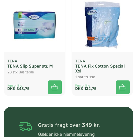
TENA
TENA
TENA Slip Super str. M
TENA Fix Cotton Special
Xxl
28 stk Bælteble
1 par trusse
Kun online
Kun online
DKK
348,75
DKK
132,75
Gratis fragt over 349 kr.
Gælder ikke hjemmelevering