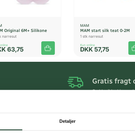
M
MAM
 Original 6M+ Silikone
MAM start silk teat 0-2M
k narresut
1 stk narresut
online
Kun online
KK
63,75
DKK
57,75
Gratis fragt 
Gælder ikke hjemmel
Personlig rå
Få hjælp til din webo
Detaljer