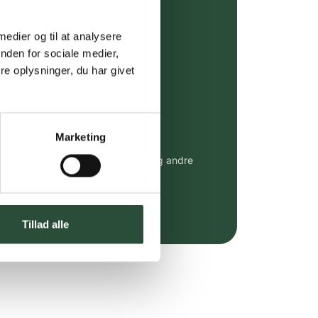
ing (30 min. i Kbh)
ia GLS, og DAO
 medier og til at analysere
nden for sociale medier,
riser*
e oplysninger, du har givet
gsprodukter.
 af kendte produkter
Marketing
udvalg af kendte cremer, vitaminer og andre
altid til fast lav pris.
e.dk her
Tillad alle