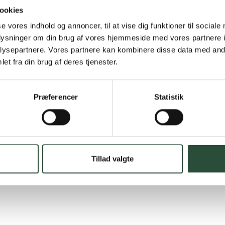
Hurtig lever
ookies
Hurtigt leveringen v
se vores indhold og annoncer, til at vise dig funktioner til sociale
oplysninger om din brug af vores hjemmeside med vores partnere i
Faste lave p
ysepartnere. Vores partnere kan kombinere disse data med andr
et fra din brug af deres tjenester.
*Gælder ikke ernærin
Stort udvalg
Præferencer
Statistik
Vi tilbyder et stort 
spændende produkter – 
Læs mere om Uglecar
Tillad valgte