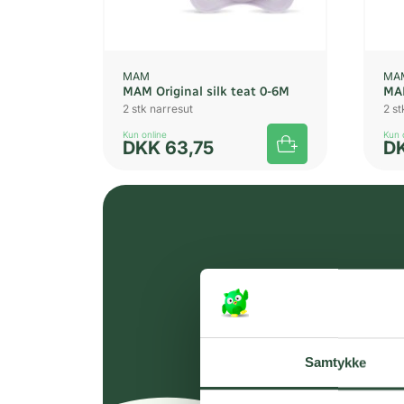
MAM
MA
MAM Original silk teat 0-6M
MAM
2 stk narresut
2 st
Kun online
Kun 
DKK
63,75
D
Samtykke