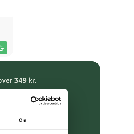
over 349 kr.
evering
dgivning
rdre på:
kundeservice@uglecare.dk
Om