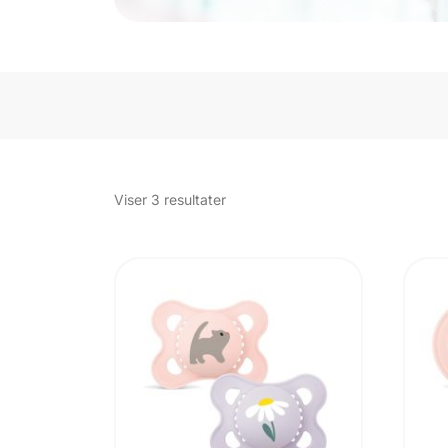
Sorteret
Viser 3 resultater
efter
popularitet
UDSOLGT