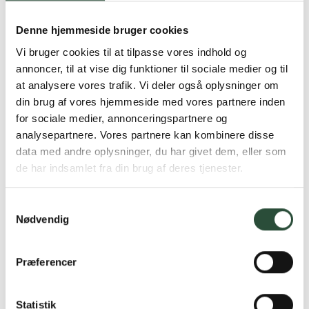
FUTURO
Jasper
Denne hjemmeside bruger cookies
Futuro core håndled
Jasper Tape blå
medium
1 stk tape
Vi bruger cookies til at tilpasse vores indhold og
1 stk bandage
annoncer, til at vise dig funktioner til sociale medier og til
Kun online
Kun online
at analysere vores trafik. Vi deler også oplysninger om
DKK
211,50
DKK
87,00
din brug af vores hjemmeside med vores partnere inden
for sociale medier, annonceringspartnere og
analysepartnere. Vores partnere kan kombinere disse
data med andre oplysninger, du har givet dem, eller som
de har indsamlet fra din brug af deres tjenester.
Samtykkevalg
Nødvendig
Præferencer
Jasper
Actimove
Jasper sportstape
Actimove Kids Ankel
Pediatric
10m x 2,5cm tape
Statistik