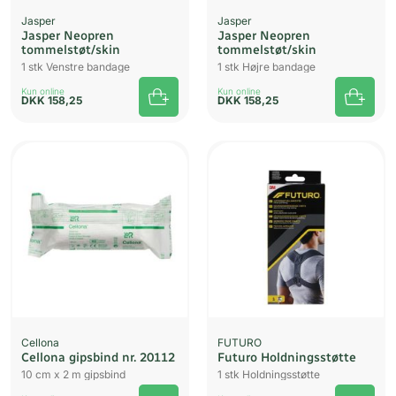
Jasper
Jasper
Jasper Neopren
Jasper Neopren
tommelstøt/skin
tommelstøt/skin
1 stk Venstre bandage
1 stk Højre bandage
Kun online
Kun online
DKK
158,25
DKK
158,25
Cellona
FUTURO
Cellona gipsbind nr. 20112
Futuro Holdningsstøtte
10 cm x 2 m gipsbind
1 stk Holdningsstøtte