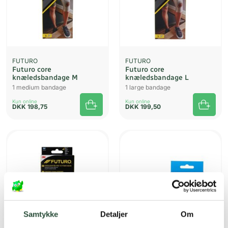
FUTURO
FUTURO
Futuro core
Futuro core
knæledsbandage M
knæledsbandage L
1 medium bandage
1 large bandage
Kun online
Kun online
DKK
198,75
DKK
199,50
Samtykke
Detaljer
Om