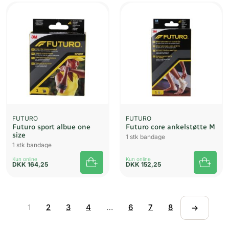
UDSOLGT
FUTURO
FUTURO
Futuro sport albue one
Futuro core ankelstøtte M
size
1 stk bandage
1 stk bandage
Kun online
Kun online
DKK
164,25
DKK
152,25
1
2
3
4
…
6
7
8
→