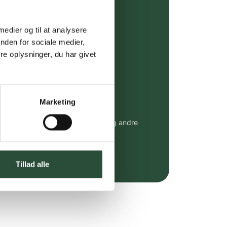
ing (30 min. i Kbh)
ia GLS, og DAO
 medier og til at analysere
nden for sociale medier,
e oplysninger, du har givet
riser*
gsprodukter.
Marketing
 af kendte produkter
udvalg af kendte cremer, vitaminer og andre
altid til fast lav pris.
e.dk her
Tillad alle