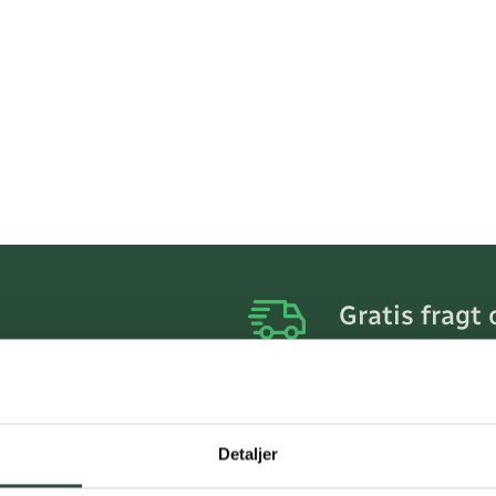
Gratis fragt 
Gælder ikke hjemmel
Personlig rå
Få hjælp til din webo
Detaljer