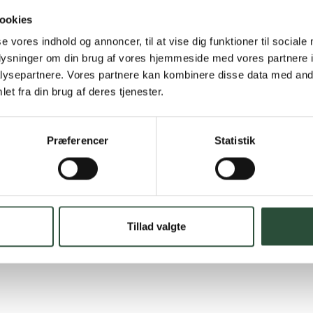
Hurtig lever
ookies
Hurtigt leveringen v
se vores indhold og annoncer, til at vise dig funktioner til sociale
oplysninger om din brug af vores hjemmeside med vores partnere i
ysepartnere. Vores partnere kan kombinere disse data med andr
Faste lave p
et fra din brug af deres tjenester.
*Gælder ikke ernærin
Præferencer
Statistik
Stort udvalg
Vi tilbyder et stort 
spændende produkter – 
Læs mere om Uglecar
Tillad valgte