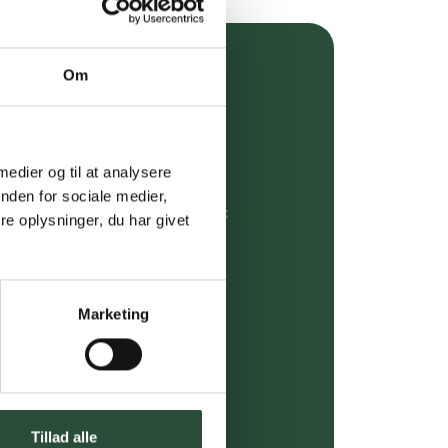
Om
over 349 kr.
evering
 medier og til at analysere
dgivning
nden for sociale medier,
rdre på:
kundeservice@uglecare.dk
e oplysninger, du har givet
ing (30 min. i Kbh)
ia GLS, og DAO
Marketing
riser*
gsprodukter.
Tillad alle