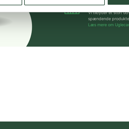
Stort udvalg
Vi tilbyder et stort 
spændende produkter – 
Læs mere om Uglecar