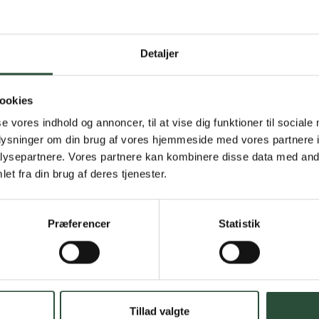
Detaljer
Gratis fragt 
Gælder ikke hjemmel
ookies
se vores indhold og annoncer, til at vise dig funktioner til sociale
Personlig rå
oplysninger om din brug af vores hjemmeside med vores partnere i
Få hjælp til din webo
ysepartnere. Vores partnere kan kombinere disse data med andr
et fra din brug af deres tjenester.
Hurtig lever
Hurtigt leveringen v
Præferencer
Statistik
Faste lave p
*Gælder ikke ernærin
Tillad valgte