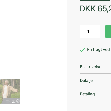
DKK
65,
Decubal
Anti
Itch
Gel
Fri fragt ve
antal
Beskrivelse
Detaljer
Betaling