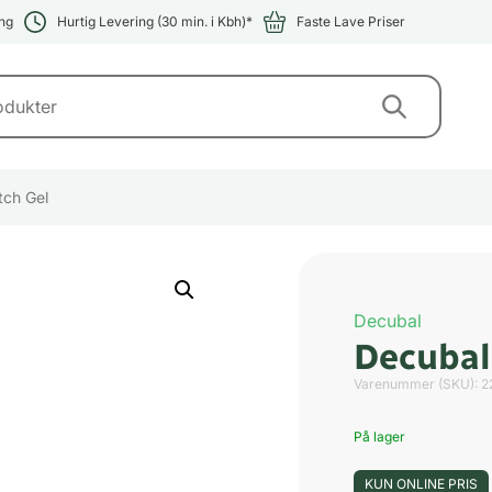
ng
Hurtig Levering (30 min. i Kbh)*
Faste Lave Priser
tch Gel
Decubal
Decubal 
Varenummer (SKU):
2
På lager
KUN ONLINE PRIS