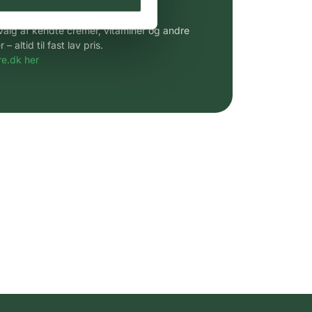
 af kendte produkter
udvalg af kendte cremer, vitaminer og andre
altid til fast lav pris.
e.dk her