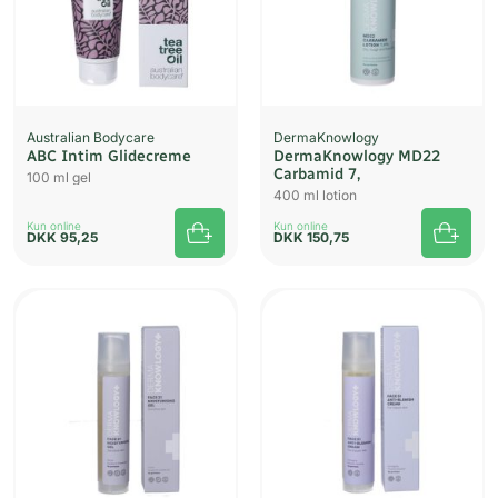
Australian Bodycare
DermaKnowlogy
ABC Intim Glidecreme
DermaKnowlogy MD22
Carbamid 7,
100 ml gel
400 ml lotion
Kun online
Kun online
DKK
95,25
DKK
150,75