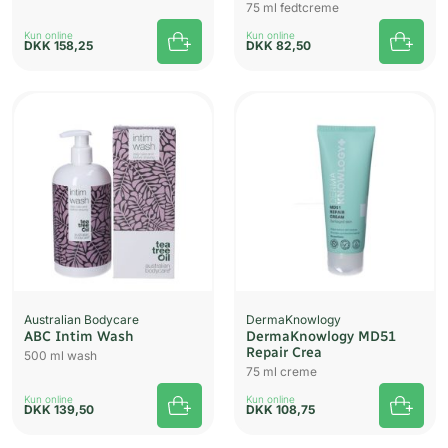
75 ml fedtcreme
Kun online
Kun online
DKK
158,25
DKK
82,50
Australian Bodycare
DermaKnowlogy
ABC Intim Wash
DermaKnowlogy MD51
Repair Crea
500 ml wash
75 ml creme
Kun online
Kun online
DKK
139,50
DKK
108,75