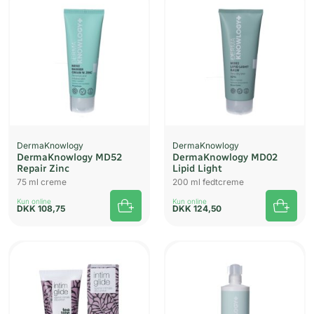
DermaKnowlogy
DermaKnowlogy
DermaKnowlogy MD52
DermaKnowlogy MD02
Repair Zinc
Lipid Light
75 ml creme
200 ml fedtcreme
Kun online
Kun online
DKK
108,75
DKK
124,50