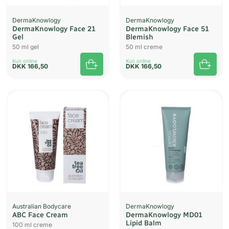
DermaKnowlogy
DermaKnowlogy
DermaKnowlogy Face 21
DermaKnowlogy Face 51
Gel
Blemish
50 ml gel
50 ml creme
Kun online
Kun online
DKK
166,50
DKK
166,50
Australian Bodycare
DermaKnowlogy
ABC Face Cream
DermaKnowlogy MD01
Lipid Balm
100 ml creme