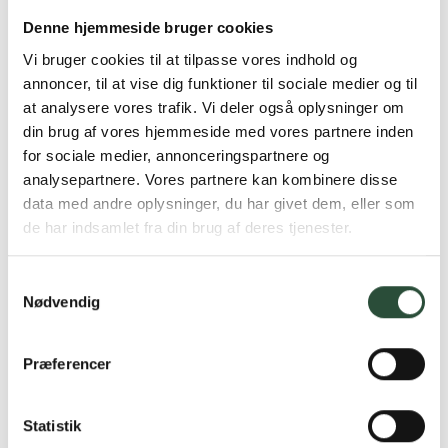
Denne hjemmeside bruger cookies
Australian Bodycare
Australian Bodycare
Vi bruger cookies til at tilpasse vores indhold og
ABC Skin Tonic Ansigt
ABC Foot Cream
annoncer, til at vise dig funktioner til sociale medier og til
150 ml tonic
100 ml creme
at analysere vores trafik. Vi deler også oplysninger om
Kun online
Kun online
DKK
78,75
DKK
95,25
din brug af vores hjemmeside med vores partnere inden
for sociale medier, annonceringspartnere og
analysepartnere. Vores partnere kan kombinere disse
data med andre oplysninger, du har givet dem, eller som
de har indsamlet fra din brug af deres tjenester.
Samtykkevalg
Nødvendig
Præferencer
Australian Bodycare
Australian Bodycare
ABC After Shave Men
ABC Face Wash
Statistik
100 ml balm
200 ml Vask