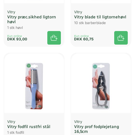
Vitry
Vitry
Vitry præc.sikhed ligtorn
Vitry blade til ligtornehøvl
høvl
10 stk barberblade
1 stk høvl
Kun online
Kun online
DKK
93,00
DKK
60,75
Vitry
Vitry
Vitry fodfil rustfri stål
Vitry prof fodplejetang
16,5cm
1 stk fodfil