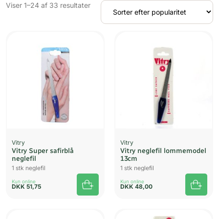
Sorteret
Viser 1–24 af 33 resultater
efter
popularitet
Vitry
Vitry
Vitry Super safirblå
Vitry neglefil lommemodel
neglefil
13cm
1 stk neglefil
1 stk neglefil
Kun online
Kun online
DKK
51,75
DKK
48,00