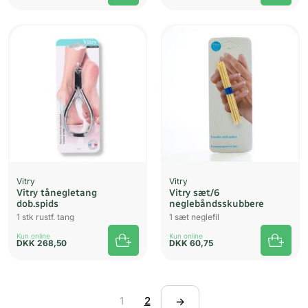
Vitry
Vitry
Vitry tånegletang
Vitry sæt/6
dob.spids
neglebåndsskubbere
1 stk rustf. tang
1 sæt neglefil
Kun online
Kun online
DKK
268,50
DKK
60,75
1
2
→