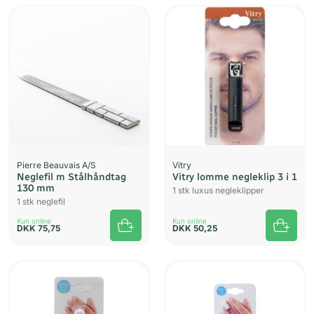
Pierre Beauvais A/S
Vitry
Neglefil m Stålhåndtag
Vitry lomme negleklip 3 i 1
130 mm
1 stk luxus negleklipper
1 stk neglefil
Kun online
Kun online
DKK
75,75
DKK
50,25