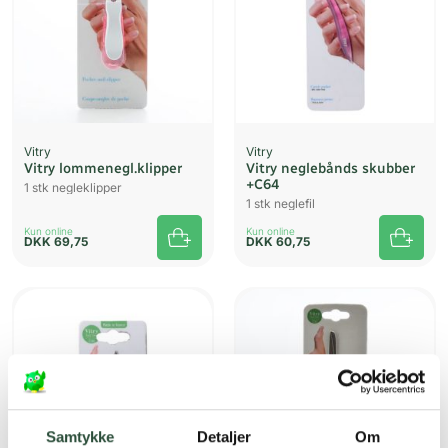
Vitry
Vitry
Vitry lommenegl.klipper
Vitry neglebånds skubber
+C64
1 stk negleklipper
1 stk neglefil
Kun online
Kun online
DKK
69,75
DKK
60,75
Samtykke
Detaljer
Om