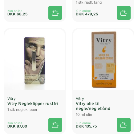
1 stk rustf. tang
Kun online
Kun online
DKK
68,25
DKK
479,25
Vitry
Vitry
Vitry Negleklipper rustfri
Vitry olie til
negle/neglebånd
1 stk negleklipper
10 ml olie
Kun online
Kun online
DKK
87,00
DKK
105,75