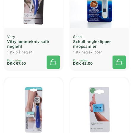
Vitry
Scholl
Vitry lommekniv safir
Scholl negleklipper
neglefil
m/opsamler
1 stk blå neglefil
1 stk negleklipper
Kun online
Kun online
DKK
67,50
DKK
42,00