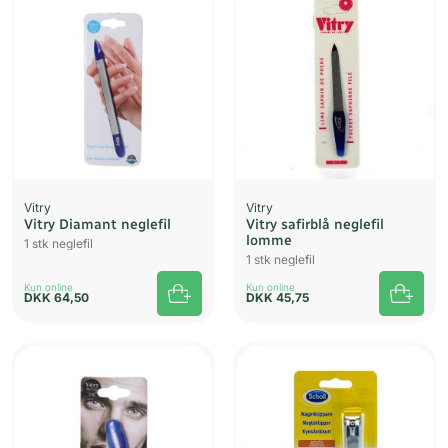
UDSOLGT
Vitry
Vitry
Vitry Diamant neglefil
Vitry safirblå neglefil
lomme
1 stk neglefil
1 stk neglefil
Kun online
Kun online
DKK
64,50
DKK
45,75
UDSOLGT