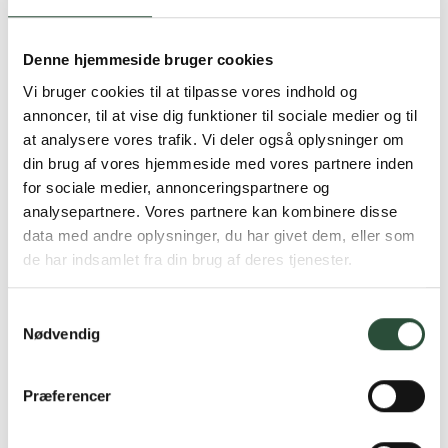
Denne hjemmeside bruger cookies
Vitry
Vitry
Vitry fodplejesaks stærk
Vitry bandagesaks rustfri
Vi bruger cookies til at tilpasse vores indhold og
stål
1 stk rustf. saks
annoncer, til at vise dig funktioner til sociale medier og til
1 stk
at analysere vores trafik. Vi deler også oplysninger om
Kun online
Kun online
DKK
198,75
DKK
99,00
din brug af vores hjemmeside med vores partnere inden
for sociale medier, annonceringspartnere og
analysepartnere. Vores partnere kan kombinere disse
data med andre oplysninger, du har givet dem, eller som
de har indsamlet fra din brug af deres tjenester.
Samtykkevalg
Nødvendig
Præferencer
Vitry
Vitry