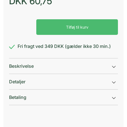
DKK
60,75
Vitry
Tilføj til kurv
blade
til
ligtornehøvl
antal
Fri fragt ved 349 DKK (gælder ikke 30 min.)
Beskrivelse
Detaljer
Betaling