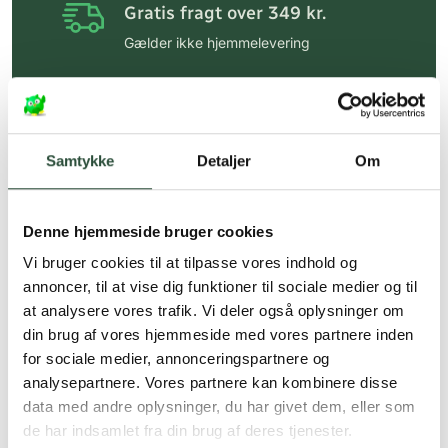
Gratis fragt over 349 kr.
Gælder ikke hjemmelevering
Personlig rådgivning
Få hjælp til din webordre
på:
kundeservice@uglecare.dk
Samtykke
Detaljer
Om
Hurtig levering (30 min. i Kbh)
Hurtigt leveringen via GLS, og DAO
Denne hjemmeside bruger cookies
Faste lave priser*
Vi bruger cookies til at tilpasse vores indhold og
annoncer, til at vise dig funktioner til sociale medier og til
*Gælder ikke ernæringsprodukter.
at analysere vores trafik. Vi deler også oplysninger om
din brug af vores hjemmeside med vores partnere inden
Stort udvalg af kendte
produkter
for sociale medier, annonceringspartnere og
analysepartnere. Vores partnere kan kombinere disse
Vi tilbyder et stort udvalg af kendte
data med andre oplysninger, du har givet dem, eller som
cremer, vitaminer og andre spændende
de har indsamlet fra din brug af deres tjenester.
produkter – altid til fast lav pris.