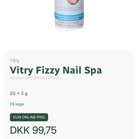
Vitry
Vitry Fizzy Nail Spa
Varenummer (SKU):
207615
20 x 3 g
På lager
KUN ONLINE PRIS
DKK
99,75