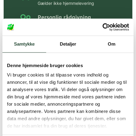
Gælder ikke hjemmelevering
Personlig rådgivning
Få hjælp til din webordre
på:
kundeservice@uglecare.dk
Samtykke
Detaljer
Om
Hurtig levering (30 min. i Kbh)
Hurtigt leveringen via GLS, og DAO
Denne hjemmeside bruger cookies
Faste lave priser*
Vi bruger cookies til at tilpasse vores indhold og
*Gælder ikke ernæringsprodukter.
annoncer, til at vise dig funktioner til sociale medier og til
at analysere vores trafik. Vi deler også oplysninger om
Stort udvalg af kendte
din brug af vores hjemmeside med vores partnere inden
produkter
for sociale medier, annonceringspartnere og
Vi tilbyder et stort udvalg af kendte
analysepartnere. Vores partnere kan kombinere disse
cremer, vitaminer og andre spændende
data med andre oplysninger, du har givet dem, eller som
produkter – altid til fast lav pris.
de har indsamlet fra din brug af deres tjenester.
Læs mere om Uglecare.dk her