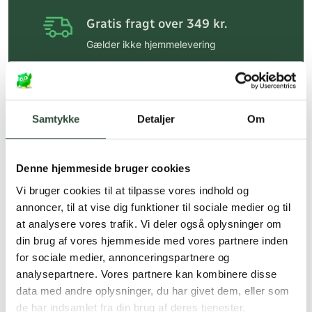
Gratis fragt over 349 kr.
Gælder ikke hjemmelevering
Personlig rådgivning
Få hjælp til din webordre
på:
kundeservice@uglecare.dk
Samtykke
Detaljer
Om
Hurtig levering (30 min. i Kbh)
Hurtigt leveringen via GLS, og DAO
Denne hjemmeside bruger cookies
Vi bruger cookies til at tilpasse vores indhold og
Faste lave priser*
annoncer, til at vise dig funktioner til sociale medier og til
*Gælder ikke ernæringsprodukter.
at analysere vores trafik. Vi deler også oplysninger om
din brug af vores hjemmeside med vores partnere inden
Stort udvalg af kendte
for sociale medier, annonceringspartnere og
produkter
analysepartnere. Vores partnere kan kombinere disse
Vi tilbyder et stort udvalg af kendte
data med andre oplysninger, du har givet dem, eller som
cremer, vitaminer og andre spændende
de har indsamlet fra din brug af deres tjenester.