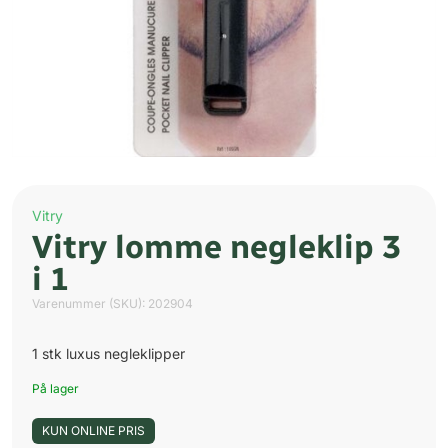
Vitry
Vitry lomme negleklip 3
i 1
Varenummer (SKU):
202904
1 stk luxus negleklipper
På lager
KUN ONLINE PRIS