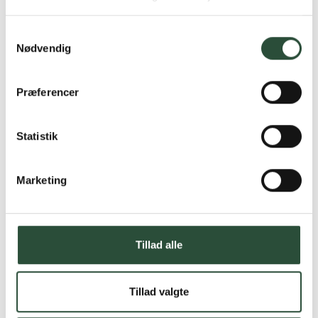
produkter – altid til fast lav pris.
Læs mere om Uglecare.dk her
Samtykkevalg
Nødvendig
Præferencer
Statistik
Marketing
Tillad alle
Tillad valgte