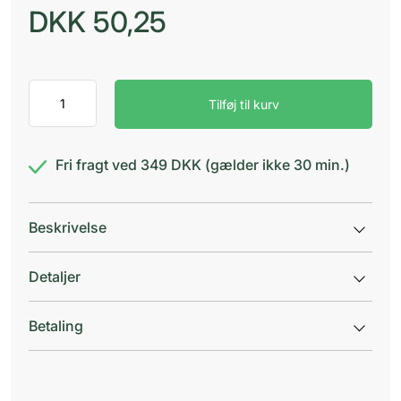
DKK
50,25
Vitry
Tilføj til kurv
lomme
negleklip
3
i
Fri fragt ved 349 DKK (gælder ikke 30 min.)
1
antal
Beskrivelse
Detaljer
Betaling