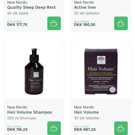
New Nordic
New Nordic
Quality Sleep Deep Rest
Active liver
60 stk tablet
30 stk tabletter
Kun online
Kun online
DKK
177,75
DKK
190,50
New Nordic
New Nordic
Hair Volume Shampoo
Hair Volume
250 ml Shampoo
90 stk tabletter
Kun online
Kun online
DKK
119,25
DKK
497,25