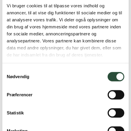
60 stk tabletter
60 stk tabletter
Vi bruger cookies til at tilpasse vores indhold og
Kun online
Kun online
annoncer, til at vise dig funktioner til sociale medier og til
DKK
191,25
DKK
201,00
at analysere vores trafik. Vi deler også oplysninger om
din brug af vores hjemmeside med vores partnere inden
for sociale medier, annonceringspartnere og
UDSOLGT
analysepartnere. Vores partnere kan kombinere disse
data med andre oplysninger, du har givet dem, eller som
de har indsamlet fra din brug af deres tjenester.
Samtykkevalg
Nødvendig
New Nordic
New Nordic
Præferencer
Amazing Eye Cream
Hair Volume Shine Serum
15 ml Øjencreme
75 ml Hårserum
Statistik
Kun online
Kun online
DKK
201,00
DKK
114,75
Marketing