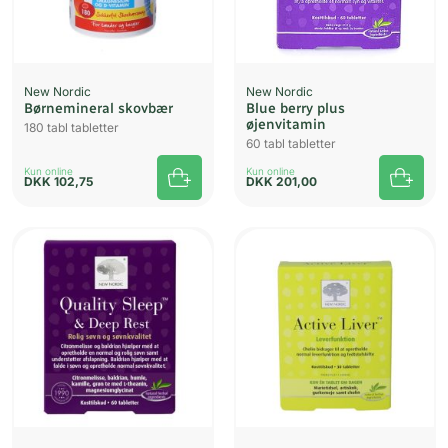
New Nordic
New Nordic
Børnemineral skovbær
Blue berry plus
øjenvitamin
180 tabl tabletter
60 tabl tabletter
Kun online
Kun online
DKK
102,75
DKK
201,00