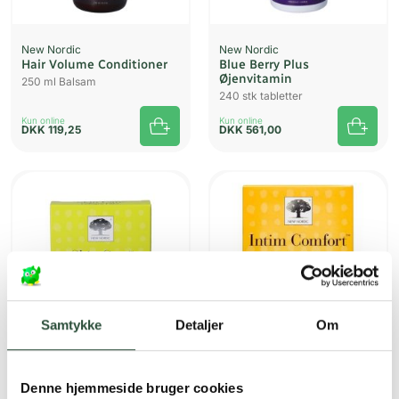
New Nordic
New Nordic
Hair Volume Conditioner
Blue Berry Plus
Øjenvitamin
250 ml Balsam
240 stk tabletter
Kun online
Kun online
DKK
119,25
DKK
561,00
Samtykke
Detaljer
Om
New Nordic
New Nordic
Denne hjemmeside bruger cookies
Skin Care Collagen Filler
Intim Comfort