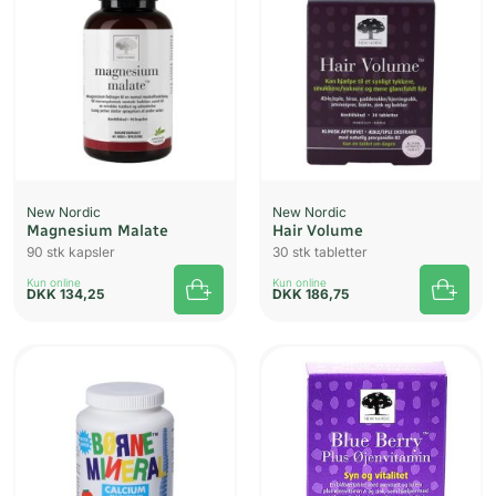
New Nordic
New Nordic
Magnesium Malate
Hair Volume
90 stk kapsler
30 stk tabletter
Kun online
Kun online
DKK
134,25
DKK
186,75