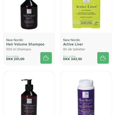
New Nordic
New Nordic
Hair Volume Shampoo
Active Liver
500 ml Shampoo
60 stk tabletter
Kun online
Kun online
DKK
201,00
DKK
343,50