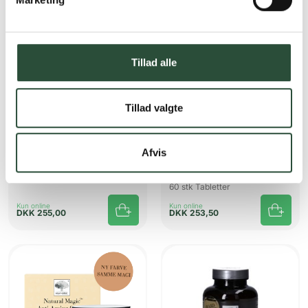
UDSOLGT
Tillad alle
Tillad valgte
New Nordic
New Nordic
Afvis
New Nordic Wild Biotic
Hair Volume Plus Nail
Strong
60 stk Kapsler
60 stk Tabletter
Kun online
Kun online
DKK
255,00
DKK
253,50
UDSOLGT