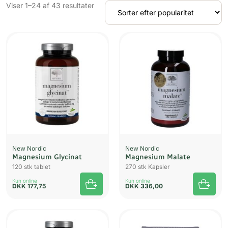
Sorteret
Viser 1–24 af 43 resultater
efter
popularitet
UDSOLGT
UDSOLGT
New Nordic
New Nordic
Magnesium Glycinat
Magnesium Malate
120 stk tablet
270 stk Kapsler
Kun online
Kun online
DKK
177,75
DKK
336,00
UDSOLGT