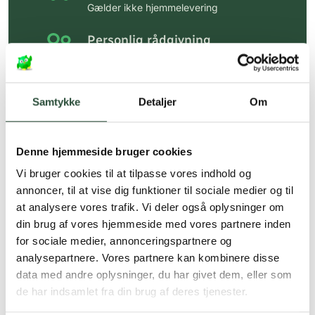
Gælder ikke hjemmelevering
Personlig rådgivning
Få hjælp til din webordre
på:
kundeservice@uglecare.dk
Samtykke
Detaljer
Om
Hurtig levering (30 min. i Kbh)
Hurtigt leveringen via GLS, og DAO
Denne hjemmeside bruger cookies
Faste lave priser*
Vi bruger cookies til at tilpasse vores indhold og
*Gælder ikke ernæringsprodukter.
annoncer, til at vise dig funktioner til sociale medier og til
at analysere vores trafik. Vi deler også oplysninger om
Stort udvalg af kendte
din brug af vores hjemmeside med vores partnere inden
produkter
for sociale medier, annonceringspartnere og
Vi tilbyder et stort udvalg af kendte
analysepartnere. Vores partnere kan kombinere disse
cremer, vitaminer og andre spændende
data med andre oplysninger, du har givet dem, eller som
produkter – altid til fast lav pris.
de har indsamlet fra din brug af deres tjenester.
Læs mere om Uglecare.dk her