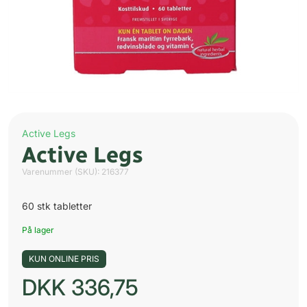
Active Legs
Active Legs
Varenummer (SKU):
216377
60 stk tabletter
På lager
KUN ONLINE PRIS
DKK
336,75