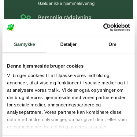
Gælder ikke hjemmelevering
Personlig rådgivning
Få hjælp til din webordre
på:
kundeservice@uglecare.dk
Samtykke
Detaljer
Om
Hurtig levering (30 min. i Kbh)
Hurtigt leveringen via GLS, og DAO
Denne hjemmeside bruger cookies
Faste lave priser*
Vi bruger cookies til at tilpasse vores indhold og
*Gælder ikke ernæringsprodukter.
annoncer, til at vise dig funktioner til sociale medier og til
at analysere vores trafik. Vi deler også oplysninger om
Stort udvalg af kendte
din brug af vores hjemmeside med vores partnere inden
produkter
for sociale medier, annonceringspartnere og
Vi tilbyder et stort udvalg af kendte
analysepartnere. Vores partnere kan kombinere disse
cremer, vitaminer og andre spændende
data med andre oplysninger, du har givet dem, eller som
produkter – altid til fast lav pris.
de har indsamlet fra din brug af deres tjenester.
Læs mere om Uglecare.dk her