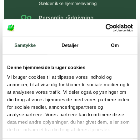
Gælder ikke hjemmelevering
Personlig rådgivning
Få hjælp til din webordre
på:
kundeservice@uglecare.dk
Samtykke
Detaljer
Om
Hurtig levering (30 min. i Kbh)
Hurtigt leveringen via GLS, og DAO
Denne hjemmeside bruger cookies
Faste lave priser*
Vi bruger cookies til at tilpasse vores indhold og
*Gælder ikke ernæringsprodukter.
annoncer, til at vise dig funktioner til sociale medier og til
at analysere vores trafik. Vi deler også oplysninger om
Stort udvalg af kendte
din brug af vores hjemmeside med vores partnere inden
produkter
for sociale medier, annonceringspartnere og
Vi tilbyder et stort udvalg af kendte
analysepartnere. Vores partnere kan kombinere disse
cremer, vitaminer og andre spændende
data med andre oplysninger, du har givet dem, eller som
produkter – altid til fast lav pris.
de har indsamlet fra din brug af deres tjenester.
Læs mere om Uglecare.dk her