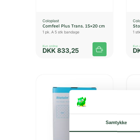
Coloplast
Col
Comfeel Plus Trans. 15×20 cm
Sto
1 pk. A 5 stk bandage
1 st
Kun online
Kun 
DKK
833,25
D
Samtykke