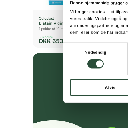
Denne hjemmeside bruger c
Vi bruger cookies til at tilpas
Coloplast
Col
vores trafik. Vi deler også 
Biatain Alginate 10x10cm
Bia
annonceringspartnere og anal
1 pakke af 10 stk Bandage
5 s
dem, eller som de har indsaml
Kun online
Kun 
DKK
653,25
D
Samtykkevalg
Nødvendig
Afvis