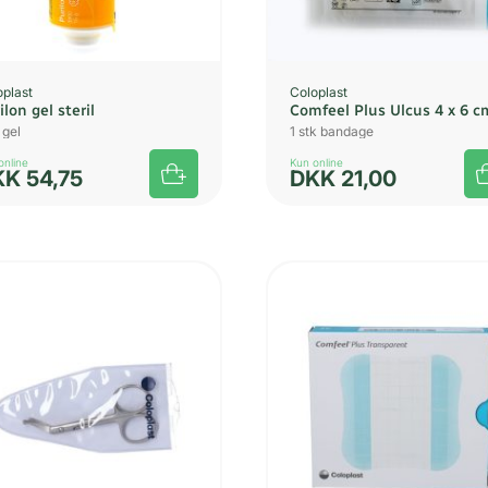
oplast
Coloplast
ilon gel steril
Comfeel Plus Ulcus 4 x 6 c
 gel
1 stk bandage
online
Kun online
KK
54,75
DKK
21,00