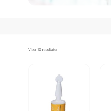
Sorteret
Viser 10 resultater
efter
popularitet
UDSOLGT