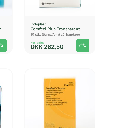
Coloplast
m
Comfeel Plus Transparent
10 stk. (5cmx7cm) sårbandage
Kun online
DKK
262,50