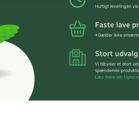
Hurtigt leveringen v
Faste lave p
*Gælder ikke ernærin
Stort udvalg
Vi tilbyder et stort 
spændende produkter – 
Læs mere om Uglecar