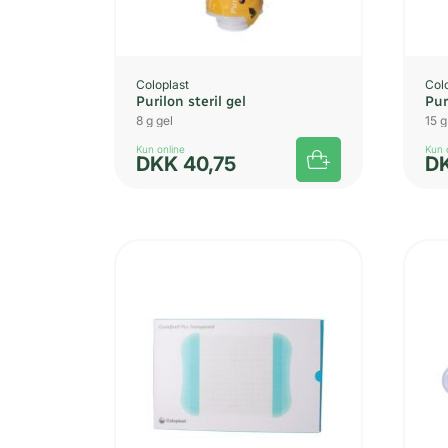
Coloplast
Col
Purilon steril gel
Pur
8 g gel
15 g
Kun online
Kun 
DKK
40,75
D