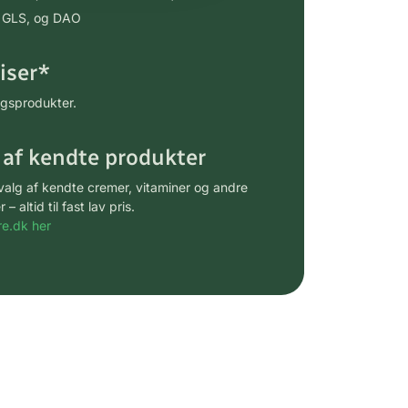
ia GLS, og DAO
riser*
gsprodukter.
 af kendte produkter
udvalg af kendte cremer, vitaminer og andre
altid til fast lav pris.
e.dk her