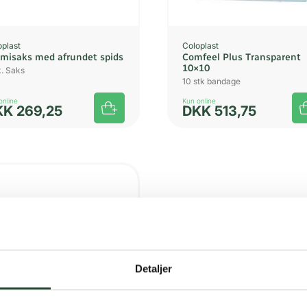
oplast
Coloplast
misaks med afrundet spids
Comfeel Plus Transparent
10×10
k. Saks
10 stk bandage
online
Kun online
KK
269,25
DKK
513,75
UDSOLGT
Detaljer