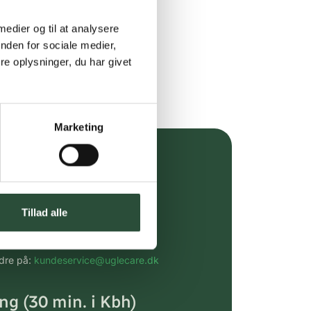
 medier og til at analysere
nden for sociale medier,
e oplysninger, du har givet
Marketing
over 349 kr.
evering
Tillad alle
dgivning
rdre på:
kundeservice@uglecare.dk
ing (30 min. i Kbh)