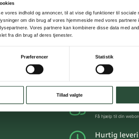
ookies
se vores indhold og annoncer, til at vise dig funktioner til sociale
oplast
oplysninger om din brug af vores hjemmeside med vores partnere i
tain Sakral 23 x 23 cm
ysepartnere. Vores partnere kan kombinere disse data med andr
tk sårbandage
et fra din brug af deres tjenester.
online
KK
678,86
Præferencer
Statistik
Gratis fragt 
Gælder ikke hjemmel
Tillad valgte
Personlig rå
Få hjælp til din webo
Hurtig lever