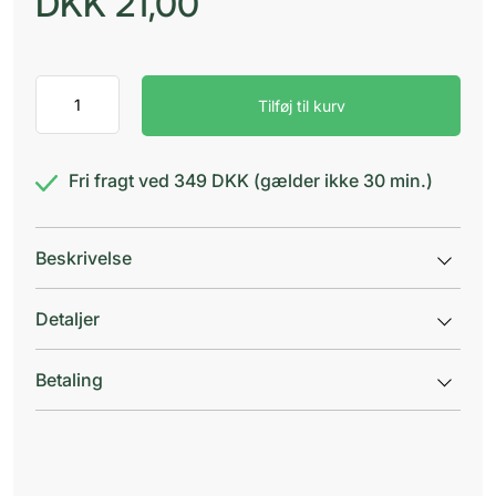
DKK
21,00
Comfeel
Tilføj til kurv
Plus
Ulcus
4
x
Fri fragt ved 349 DKK (gælder ikke 30 min.)
6
cm
antal
Beskrivelse
Detaljer
Betaling