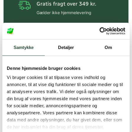
Gratis fragt over 349 kr.
Gælder ikke hjemmelevering
Personlig rådgivning
Få hjælp til din webordre
på:
kundeservice@uglecare.dk
Samtykke
Detaljer
Om
Hurtig levering (30 min. i Kbh)
Hurtigt leveringen via GLS, og DAO
Denne hjemmeside bruger cookies
Faste lave priser*
Vi bruger cookies til at tilpasse vores indhold og
annoncer, til at vise dig funktioner til sociale medier og til
*Gælder ikke ernæringsprodukter.
at analysere vores trafik. Vi deler også oplysninger om
din brug af vores hjemmeside med vores partnere inden
Stort udvalg af kendte
produkter
for sociale medier, annonceringspartnere og
analysepartnere. Vores partnere kan kombinere disse
Vi tilbyder et stort udvalg af kendte
data med andre oplysninger, du har givet dem, eller som
cremer, vitaminer og andre spændende
de har indsamlet fra din brug af deres tjenester.
produkter – altid til fast lav pris.