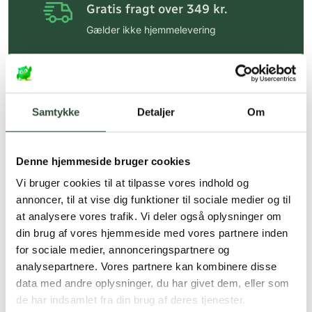
Gratis fragt over 349 kr.
Gælder ikke hjemmelevering
Personlig rådgivning
Få hjælp til din webordre
på:
kundeservice@uglecare.dk
Samtykke
Detaljer
Om
Hurtig levering (30 min. i Kbh)
Hurtigt leveringen via GLS, og DAO
Denne hjemmeside bruger cookies
Faste lave priser*
Vi bruger cookies til at tilpasse vores indhold og
annoncer, til at vise dig funktioner til sociale medier og til
*Gælder ikke ernæringsprodukter.
at analysere vores trafik. Vi deler også oplysninger om
din brug af vores hjemmeside med vores partnere inden
Stort udvalg af kendte
produkter
for sociale medier, annonceringspartnere og
analysepartnere. Vores partnere kan kombinere disse
Vi tilbyder et stort udvalg af kendte
data med andre oplysninger, du har givet dem, eller som
cremer, vitaminer og andre spændende
de har indsamlet fra din brug af deres tjenester.
produkter – altid til fast lav pris.