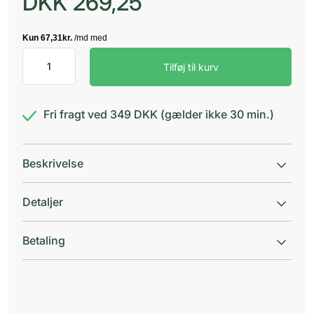
DKK
269,25
Stomisaks
Tilføj til kurv
med
afrundet
spids
antal
Fri fragt ved 349 DKK (gælder ikke 30 min.)
Beskrivelse
Detaljer
Betaling