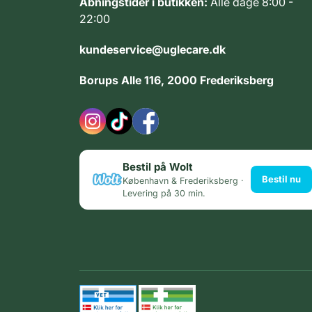
Åbningstider i butikken:
Alle dage 8:00 -
22:00
kundeservice@uglecare.dk
Borups Alle 116, 2000 Frederiksberg
Bestil på Wolt
Bestil nu
København & Frederiksberg ·
Levering på 30 min.