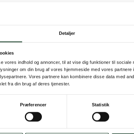
Detaljer
Gratis fragt 
ookies
Gælder ikke hjemmel
se vores indhold og annoncer, til at vise dig funktioner til sociale
oplysninger om din brug af vores hjemmeside med vores partnere i
Personlig rå
ysepartnere. Vores partnere kan kombinere disse data med andr
et fra din brug af deres tjenester.
Få hjælp til din webo
Hurtig lever
Præferencer
Statistik
Hurtigt leveringen v
Faste lave p