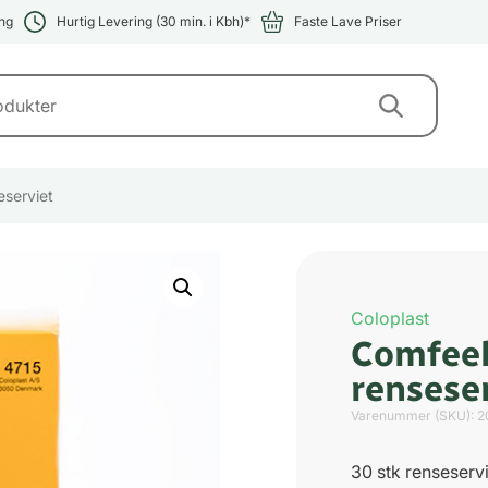
ng
Hurtig Levering (30 min. i Kbh)*
Faste Lave Priser
eserviet
Coloplast
Comfeel
rensese
Varenummer (SKU):
2
30 stk renseservi