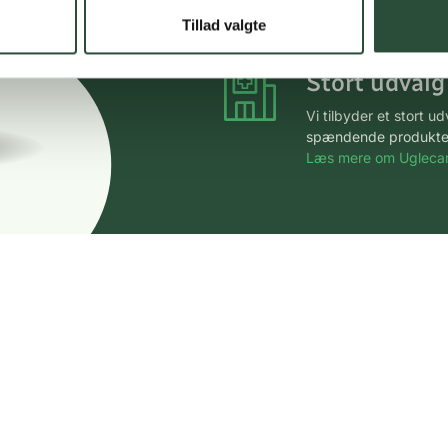
*Gælder ikke ernærin
Tillad valgte
Stort udvalg
Vi tilbyder et stort 
spændende produkter – 
Læs mere om Uglecar