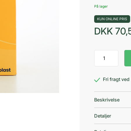
På lager
KUN ONLINE PRIS
DKK
70,
Comfeel
Cp
nr4715
renseserviet
Fri fragt ve
antal
Beskrivelse
Detaljer