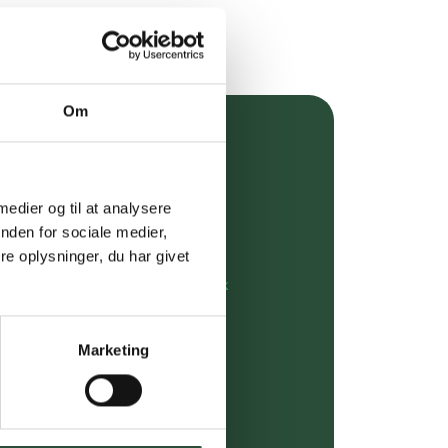
Om
over 349 kr.
evering
 medier og til at analysere
nden for sociale medier,
dgivning
e oplysninger, du har givet
rdre på:
kundeservice@uglecare.dk
ing (30 min. i Kbh)
Marketing
ia GLS, og DAO
riser*