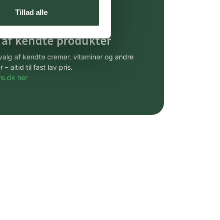
gsprodukter.
Tillad alle
 af kendte produkter
udvalg af kendte cremer, vitaminer og andre
altid til fast lav pris.
e.dk her