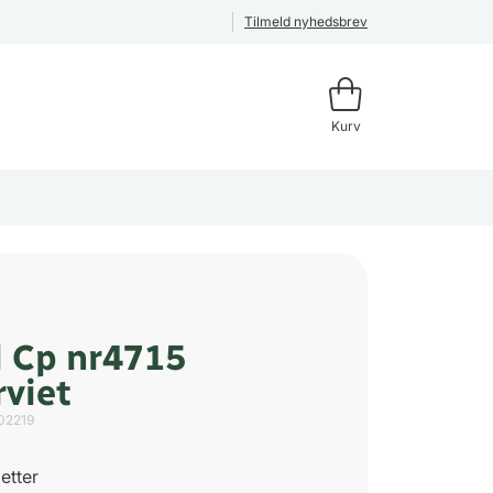
Tilmeld nyhedsbrev
Kurv
 Cp nr4715
rviet
02219
etter