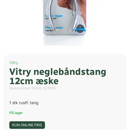
Vitry
Vitry neglebåndstang
12cm æske
Varenummer (SKU):
202900
1 stk rustf. tang
På lager
KUN ONLINE PRIS