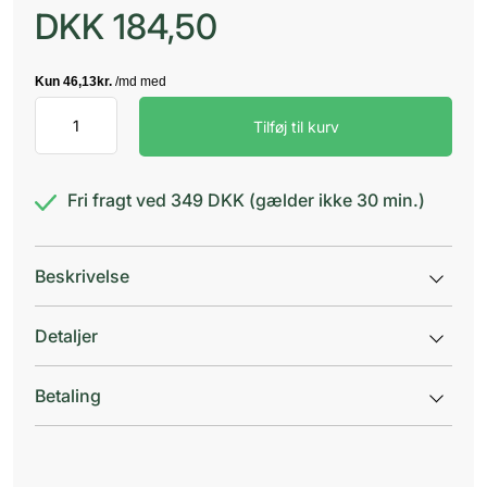
DKK
184,50
Vitry
Tilføj til kurv
neglebåndstang
12cm
æske
antal
Fri fragt ved 349 DKK (gælder ikke 30 min.)
Beskrivelse
Detaljer
Betaling