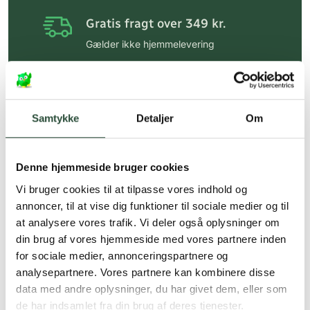
Gratis fragt over 349 kr.
Gælder ikke hjemmelevering
Personlig rådgivning
Få hjælp til din webordre
på:
kundeservice@uglecare.dk
Samtykke
Detaljer
Om
Hurtig levering (30 min. i Kbh)
Hurtigt leveringen via GLS, og DAO
Denne hjemmeside bruger cookies
Vi bruger cookies til at tilpasse vores indhold og
Faste lave priser*
annoncer, til at vise dig funktioner til sociale medier og til
*Gælder ikke ernæringsprodukter.
at analysere vores trafik. Vi deler også oplysninger om
din brug af vores hjemmeside med vores partnere inden
Stort udvalg af kendte
for sociale medier, annonceringspartnere og
produkter
analysepartnere. Vores partnere kan kombinere disse
Vi tilbyder et stort udvalg af kendte
data med andre oplysninger, du har givet dem, eller som
cremer, vitaminer og andre spændende
de har indsamlet fra din brug af deres tjenester.