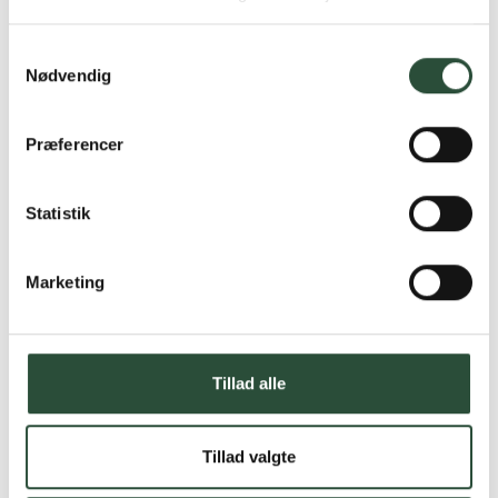
produkter – altid til fast lav pris.
Læs mere om Uglecare.dk her
Samtykkevalg
Nødvendig
Præferencer
Statistik
Marketing
Tillad alle
Tillad valgte