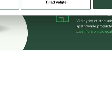
Tillad valgte
Stort udvalg
Vi tilbyder et stort 
spændende produkter – 
Læs mere om Uglecar