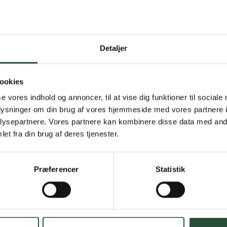
Detaljer
Gratis fragt 
Gælder ikke hjemmel
ookies
se vores indhold og annoncer, til at vise dig funktioner til sociale
Personlig rå
oplysninger om din brug af vores hjemmeside med vores partnere i
ysepartnere. Vores partnere kan kombinere disse data med andr
Få hjælp til din webo
et fra din brug af deres tjenester.
Hurtig lever
Præferencer
Statistik
Hurtigt leveringen v
Faste lave p
*Gælder ikke ernærin