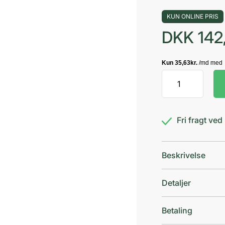
KUN ONLINE PRIS
DKK
142
Systane
Complete
u/kons
antal
Fri fragt ve
Beskrivelse
Detaljer
Betaling