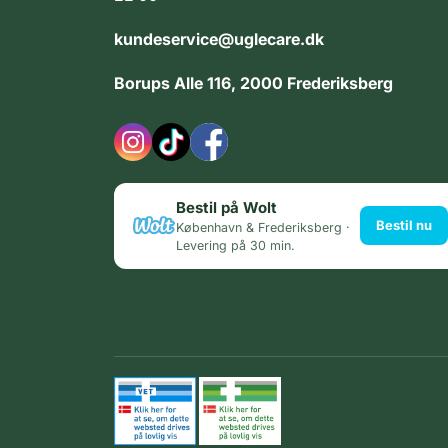
kundeservice@uglecare.dk
Borups Alle 116, 2000 Frederiksberg
Bestil på Wolt
Bestil nu
København & Frederiksberg ·
Levering på 30 min.