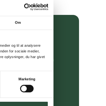
Om
over 349 kr.
evering
 medier og til at analysere
dgivning
nden for sociale medier,
e oplysninger, du har givet
rdre på:
kundeservice@uglecare.dk
ing (30 min. i Kbh)
Marketing
ia GLS, og DAO
riser*
gsprodukter.