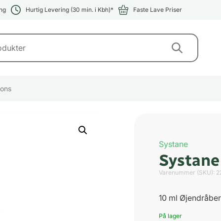
ng
Hurtig Levering (30 min. i Kbh)*
Faste Lave Priser
kons
Systane
Systane
Varenummer (SKU):
2
10 ml Øjendråber
På lager