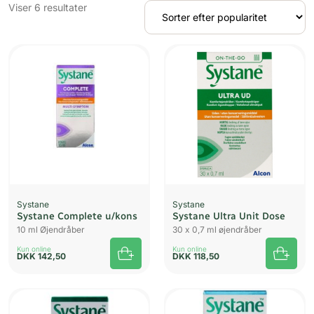
Sorteret
Viser 6 resultater
efter
popularitet
Systane
Systane
Systane Complete u/kons
Systane Ultra Unit Dose
10 ml Øjendråber
30 x 0,7 ml øjendråber
Kun online
Kun online
DKK
142,50
DKK
118,50