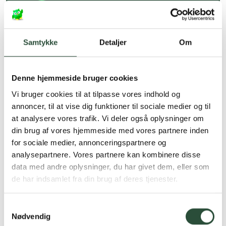
Hurtig levering (30 min. i Kbh)
Hurtigt leveringen via GLS, og DAO
Faste lave priser*
Samtykke
Detaljer
Om
*Gælder ikke ernæringsprodukter.
Denne hjemmeside bruger cookies
Stort udvalg af kendte
produkter
Vi bruger cookies til at tilpasse vores indhold og
annoncer, til at vise dig funktioner til sociale medier og til
Vi tilbyder et stort udvalg af kendte
cremer, vitaminer og andre spændende
at analysere vores trafik. Vi deler også oplysninger om
produkter – altid til fast lav pris.
din brug af vores hjemmeside med vores partnere inden
Læs mere om Uglecare.dk her
for sociale medier, annonceringspartnere og
analysepartnere. Vores partnere kan kombinere disse
data med andre oplysninger, du har givet dem, eller som
de har indsamlet fra din brug af deres tjenester.
Samtykkevalg
Nødvendig