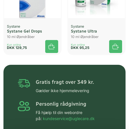
Systane
Systane
Systane Gel Drops
Systane Ultra
10 ml Øjendråber
10 ml Øjendråber
Kun online
Kun online
DKK
129,75
DKK
95,25
Gratis fragt over 349 kr.
Gælder ikke hjemmelevering
Personlig rådgivning
Få hjælp til din webordre
på:
kundeservice@uglecare.dk