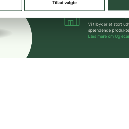
Tillad valgte
Stort udvalg
Vi tilbyder et stort 
spændende produkter – 
Læs mere om Uglecar