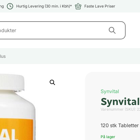
ng
Hurtig Levering (30 min. i Kbh)*
Faste Lave Priser
lus
Synvital
Synvital
Varenummer (SKU):
2
120 stk Tabletter
På lager