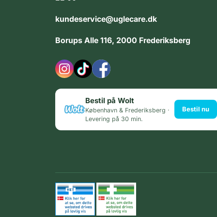
kundeservice@uglecare.dk
Borups Alle 116, 2000 Frederiksberg
Bestil på Wolt
Bestil nu
København & Frederiksberg ·
Levering på 30 min.