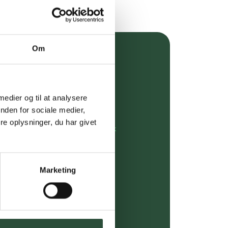
Om
over 349 kr.
evering
 medier og til at analysere
dgivning
nden for sociale medier,
e oplysninger, du har givet
rdre på:
kundeservice@uglecare.dk
ing (30 min. i Kbh)
Marketing
ia GLS, og DAO
riser*
gsprodukter.