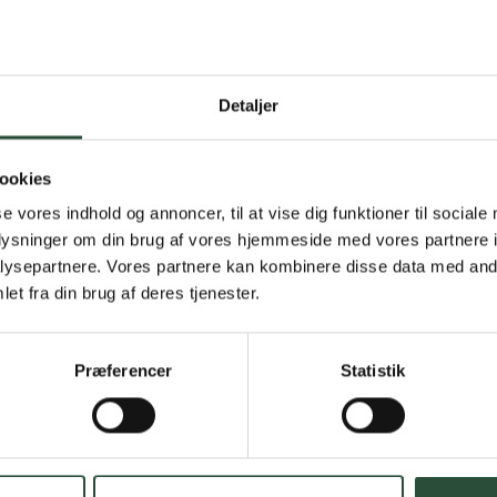
Detaljer
Gratis fragt 
Gælder ikke hjemmel
ookies
se vores indhold og annoncer, til at vise dig funktioner til sociale
Personlig rå
oplysninger om din brug af vores hjemmeside med vores partnere i
ysepartnere. Vores partnere kan kombinere disse data med andr
Få hjælp til din webo
et fra din brug af deres tjenester.
Hurtig lever
Præferencer
Statistik
Hurtigt leveringen v
Faste lave p
*Gælder ikke ernærin