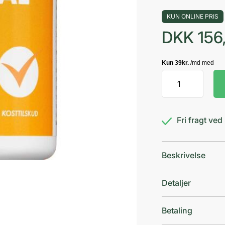
KUN ONLINE PRIS
DKK
156
Synvital
Plus
antal
Fri fragt ve
Beskrivelse
Detaljer
Betaling