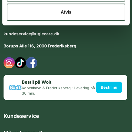
Vores team af uddannede medarbejdere står klar til at hjælpe
dig med personlig rådgiving - alle dage.
Afvis
Åbningstider i butikken:
Alle dage 8:00 - 22:00
kundeservice@uglecare.dk
Borups Alle 116, 2000 Frederiksberg
Bestil på Wolt
Bestil nu
København & Frederiksberg · Levering på
30 min.
Kundeservice