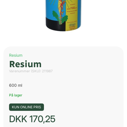
Resium
Resium
Varenummer (SKU):
211987
600 ml
På lager
KUN ONLINE PRIS
DKK
170,25