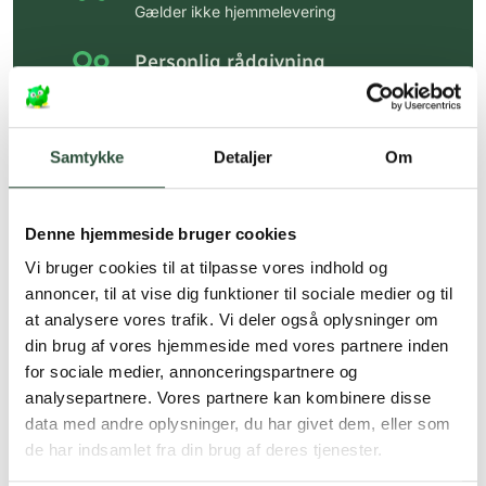
Gælder ikke hjemmelevering
Personlig rådgivning
Få hjælp til din webordre
på:
kundeservice@uglecare.dk
Samtykke
Detaljer
Om
Hurtig levering (30 min. i Kbh)
Hurtigt leveringen via GLS, og DAO
Denne hjemmeside bruger cookies
Faste lave priser*
Vi bruger cookies til at tilpasse vores indhold og
*Gælder ikke ernæringsprodukter.
annoncer, til at vise dig funktioner til sociale medier og til
at analysere vores trafik. Vi deler også oplysninger om
Stort udvalg af kendte
din brug af vores hjemmeside med vores partnere inden
produkter
for sociale medier, annonceringspartnere og
Vi tilbyder et stort udvalg af kendte
analysepartnere. Vores partnere kan kombinere disse
cremer, vitaminer og andre spændende
data med andre oplysninger, du har givet dem, eller som
produkter – altid til fast lav pris.
de har indsamlet fra din brug af deres tjenester.
Læs mere om Uglecare.dk her