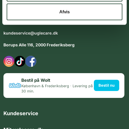
Vores team af uddannede medarbejdere står klar til at hjælpe
dig med personlig rådgiving - alle dage.
Afvis
Åbningstider i butikken:
Alle dage 8:00 - 22:00
kundeservice@uglecare.dk
Borups Alle 116, 2000 Frederiksberg
Bestil på Wolt
Bestil nu
København & Frederiksberg · Levering på
30 min.
Kundeservice