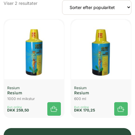
Sorteret
Viser 2 resultater
efter
popularitet
Resium
Resium
Resium
Resium
1000 ml mikstur
600 ml
Kun online
Kun online
DKK
259,50
DKK
170,25