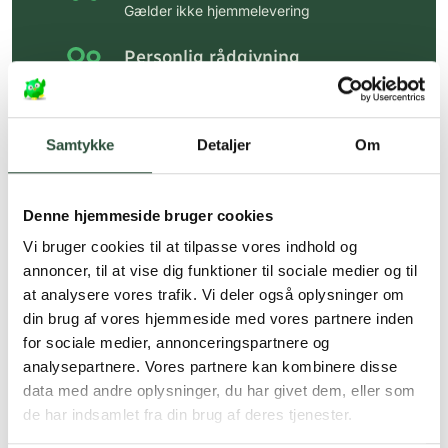
Gælder ikke hjemmelevering
Personlig rådgivning
Få hjælp til din webordre
på:
kundeservice@uglecare.dk
Samtykke
Detaljer
Om
Hurtig levering (30 min. i Kbh)
Hurtigt leveringen via GLS, og DAO
Denne hjemmeside bruger cookies
Faste lave priser*
Vi bruger cookies til at tilpasse vores indhold og
*Gælder ikke ernæringsprodukter.
annoncer, til at vise dig funktioner til sociale medier og til
at analysere vores trafik. Vi deler også oplysninger om
Stort udvalg af kendte
din brug af vores hjemmeside med vores partnere inden
produkter
for sociale medier, annonceringspartnere og
Vi tilbyder et stort udvalg af kendte
analysepartnere. Vores partnere kan kombinere disse
cremer, vitaminer og andre spændende
data med andre oplysninger, du har givet dem, eller som
produkter – altid til fast lav pris.
de har indsamlet fra din brug af deres tjenester.
Læs mere om Uglecare.dk her