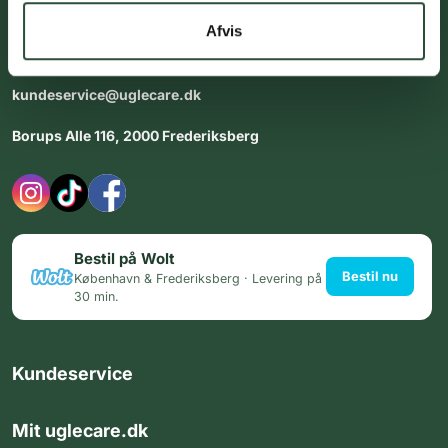
dig med personlig rådgiving - alle dage.
Afvis
Åbningstider i butikken:
Alle dage 8:00 - 22:00
kundeservice@uglecare.dk
Borups Alle 116, 2000 Frederiksberg
Bestil på Wolt
Bestil nu
København & Frederiksberg · Levering på
30 min.
Kundeservice
Mit uglecare.dk