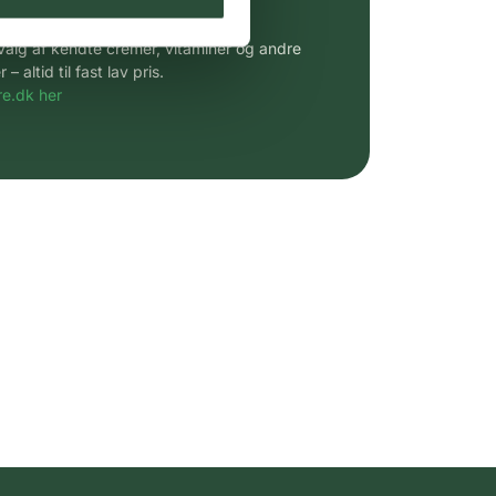
 af kendte produkter
udvalg af kendte cremer, vitaminer og andre
altid til fast lav pris.
e.dk her