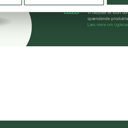
Stort udvalg
Vi tilbyder et stort 
spændende produkter – 
Læs mere om Uglecar