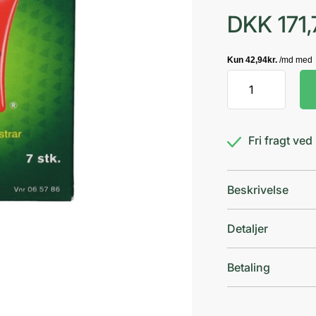
DKK
171,
Nicorette
invisi
plaster
25mg
Fri fragt ve
antal
Beskrivelse
Detaljer
Betaling