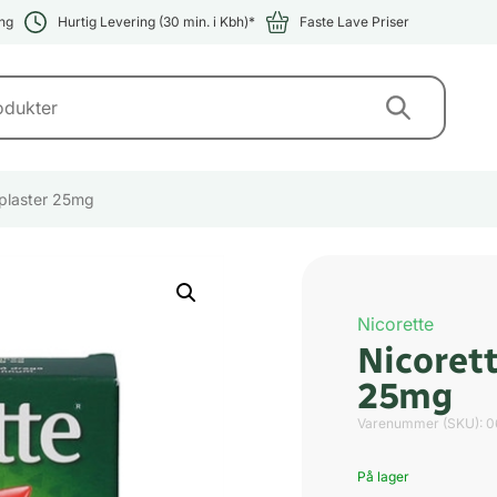
ng
Hurtig Levering (30 min. i Kbh)*
Faste Lave Priser
i plaster 25mg
Nicorette
Nicorett
25mg
Varenummer (SKU):
0
På lager