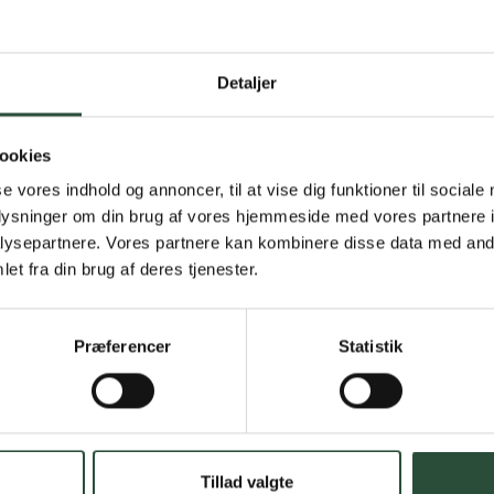
Detaljer
Gratis fragt 
Gælder ikke hjemmel
ookies
se vores indhold og annoncer, til at vise dig funktioner til sociale
Personlig rå
oplysninger om din brug af vores hjemmeside med vores partnere i
Få hjælp til din webo
ysepartnere. Vores partnere kan kombinere disse data med andr
et fra din brug af deres tjenester.
Hurtig lever
Hurtigt leveringen v
Præferencer
Statistik
Faste lave p
*Gælder ikke ernærin
Tillad valgte