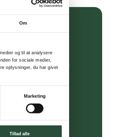
Om
over 349 kr.
evering
 medier og til at analysere
dgivning
nden for sociale medier,
rdre på:
kundeservice@uglecare.dk
e oplysninger, du har givet
ing (30 min. i Kbh)
ia GLS, og DAO
Marketing
riser*
gsprodukter.
Tillad alle