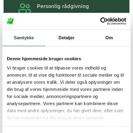
Personlig rådgivning
Få hjælp til din webordre
på:
kundeservice@uglecare.dk
Hurtig levering (30 min. i Kbh)
Samtykke
Detaljer
Om
Hurtigt leveringen via GLS, og DAO
Faste lave priser*
Denne hjemmeside bruger cookies
*Gælder ikke ernæringsprodukter.
Vi bruger cookies til at tilpasse vores indhold og
annoncer, til at vise dig funktioner til sociale medier og til
Stort udvalg af kendte
at analysere vores trafik. Vi deler også oplysninger om
produkter
din brug af vores hjemmeside med vores partnere inden
Vi tilbyder et stort udvalg af kendte
for sociale medier, annonceringspartnere og
cremer, vitaminer og andre spændende
analysepartnere. Vores partnere kan kombinere disse
produkter – altid til fast lav pris.
data med andre oplysninger, du har givet dem, eller som
Læs mere om Uglecare.dk her
de har indsamlet fra din brug af deres tjenester.