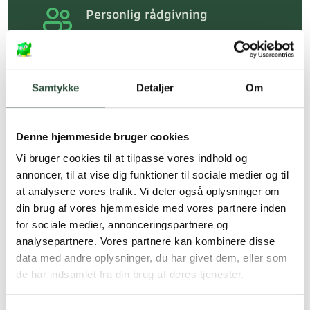
Personlig rådgivning
Få hjælp til din webordre
på:
kundeservice@uglecare.dk
Hurtig levering (30 min. i Kbh)
Samtykke
Detaljer
Om
Hurtigt leveringen via GLS, og DAO
Faste lave priser*
Denne hjemmeside bruger cookies
*Gælder ikke ernæringsprodukter.
Vi bruger cookies til at tilpasse vores indhold og
annoncer, til at vise dig funktioner til sociale medier og til
Stort udvalg af kendte
at analysere vores trafik. Vi deler også oplysninger om
produkter
din brug af vores hjemmeside med vores partnere inden
Vi tilbyder et stort udvalg af kendte
for sociale medier, annonceringspartnere og
cremer, vitaminer og andre spændende
analysepartnere. Vores partnere kan kombinere disse
produkter – altid til fast lav pris.
data med andre oplysninger, du har givet dem, eller som
Læs mere om Uglecare.dk her
de har indsamlet fra din brug af deres tjenester.