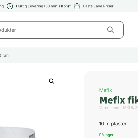
ng
Hurtig Levering (30 min. i Kbh)*
Faste Lave Priser
10 cm
Mefix
Mefix fi
Varenummer (SKU):
2
10 m plaster
På lager