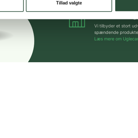
Tillad valgte
Stort udvalg
Vi tilbyder et stort 
spændende produkter – 
Læs mere om Uglecar