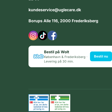
kundeservice@uglecare.dk
Borups Alle 116, 2000 Frederiksberg
Bestil på Wolt
Bestil nu
København & Frederiksberg ·
Levering på 30 min.