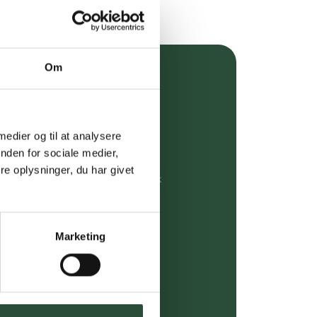
Om
over 349 kr.
evering
 medier og til at analysere
dgivning
nden for sociale medier,
e oplysninger, du har givet
rdre på:
kundeservice@uglecare.dk
ing (30 min. i Kbh)
Marketing
ia GLS, og DAO
riser*
gsprodukter.