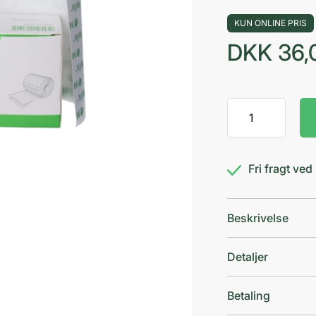
KUN ONLINE PRIS
DKK
36,
Mefix
fiks.tape
10
cm
Fri fragt ve
antal
Beskrivelse
Detaljer
Betaling