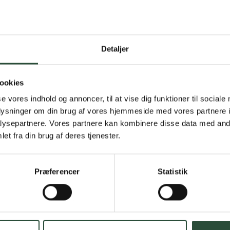
Detaljer
Gratis fragt 
Gælder ikke hjemmel
ookies
se vores indhold og annoncer, til at vise dig funktioner til sociale
Personlig rå
oplysninger om din brug af vores hjemmeside med vores partnere i
ysepartnere. Vores partnere kan kombinere disse data med andr
Få hjælp til din webo
et fra din brug af deres tjenester.
Hurtig lever
Præferencer
Statistik
Hurtigt leveringen v
Faste lave p
*Gælder ikke ernærin