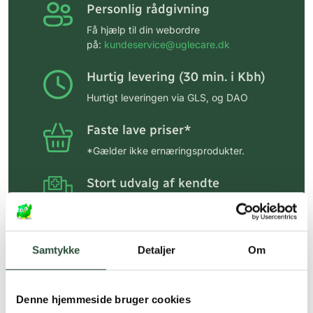
Personlig rådgivning
Få hjælp til din webordre
på:
kundeservice@uglecare.dk
Hurtig levering (30 min. i Kbh)
Hurtigt leveringen via GLS, og DAO
Faste lave priser*
*Gælder ikke ernæringsprodukter.
Stort udvalg af kendte
produkter
Vi tilbyder et stort udvalg af kendte
cremer, vitaminer og andre spændende
produkter – altid til fast lav pris.
Samtykke
Detaljer
Om
Læs mere om Uglecare.dk her
Denne hjemmeside bruger cookies