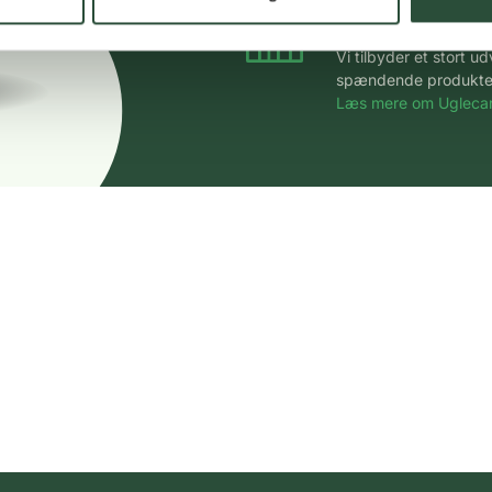
Stort udvalg
Vi tilbyder et stort 
spændende produkter – 
Læs mere om Uglecar