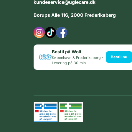
kundeservice@uglecare.dk
Borups Alle 116, 2000 Frederiksberg
Bestil på Wolt
Bestil nu
København & Frederiksberg ·
Levering på 30 min.