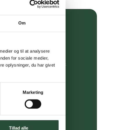
Om
over 349 kr.
evering
 medier og til at analysere
dgivning
nden for sociale medier,
rdre på:
kundeservice@uglecare.dk
e oplysninger, du har givet
ing (30 min. i Kbh)
ia GLS, og DAO
Marketing
riser*
gsprodukter.
Tillad alle