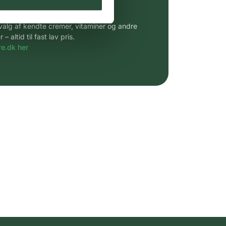
 af kendte produkter
udvalg af kendte cremer, vitaminer og andre
altid til fast lav pris.
e.dk her