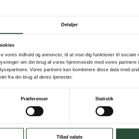
Detaljer
Gratis fragt 
Gælder ikke hjemmel
ookies
se vores indhold og annoncer, til at vise dig funktioner til sociale
Personlig rå
oplysninger om din brug af vores hjemmeside med vores partnere i
Få hjælp til din webo
ysepartnere. Vores partnere kan kombinere disse data med andr
et fra din brug af deres tjenester.
Hurtig lever
Hurtigt leveringen v
Præferencer
Statistik
Faste lave p
*Gælder ikke ernærin
Tillad valgte