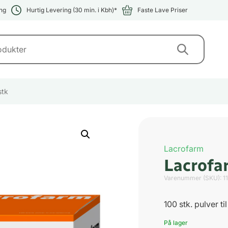
ng
Hurtig Levering (30 min. i Kbh)*
Faste Lave Priser
stk
Lacrofarm
Lacrofa
Varenummer (SKU):
1
100 stk. pulver t
På lager