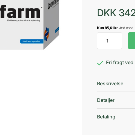
DKK
342
Lacrofarm
100
stk
antal
Fri fragt ve
Beskrivelse
Detaljer
Betaling