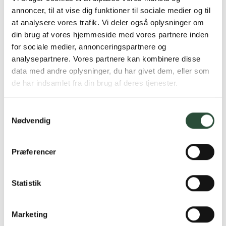
20 stk. pulver til oral opløsning
10 stk. pulver til oral opløsning
annoncer, til at vise dig funktioner til sociale medier og til
at analysere vores trafik. Vi deler også oplysninger om
DKK
78,32
DKK
42,75
din brug af vores hjemmeside med vores partnere inden
for sociale medier, annonceringspartnere og
analysepartnere. Vores partnere kan kombinere disse
UDSOLGT
data med andre oplysninger, du har givet dem, eller som
de har indsamlet fra din brug af deres tjenester.
Samtykkevalg
Nødvendig
Præferencer
Lacrofarm
Conaxess Trade Sweden AB (OTC)
Lacrofarm 50 stk
Moxalole pulv.oral opl.
50 stk. pulver til oral opløsning,
8x13,8 g pulver til oral
Statistik
enkeltdosisbeholder
opløsning
DKK
202,92
DKK
84,75
Marketing