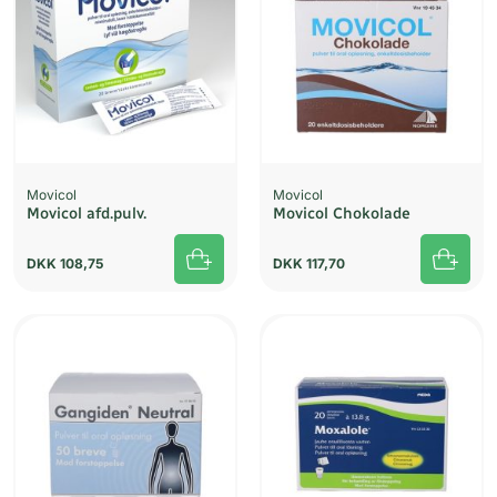
Movicol
Movicol
Movicol afd.pulv.
Movicol Chokolade
DKK
108,75
DKK
117,70
UDSOLGT