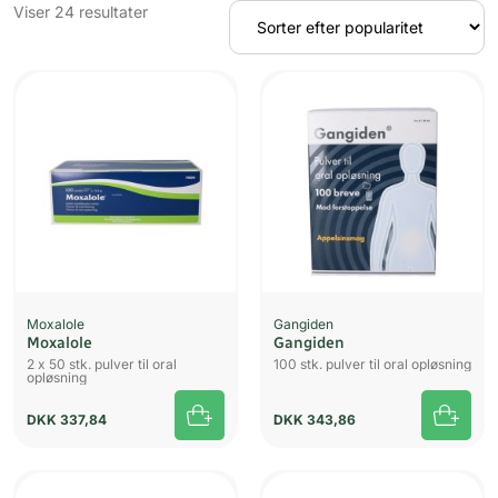
Sorteret
Viser 24 resultater
efter
popularitet
UDSOLGT
Moxalole
Gangiden
Moxalole
Gangiden
2 x 50 stk. pulver til oral
100 stk. pulver til oral opløsning
opløsning
DKK
337,84
DKK
343,86