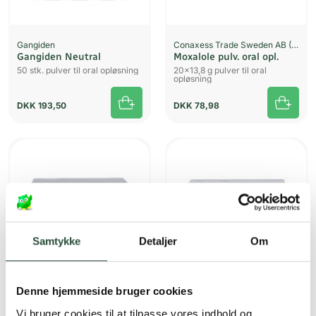
Gangiden
Conaxess Trade Sweden AB (OTC)
Gangiden Neutral
Moxalole pulv. oral opl.
50 stk. pulver til oral opløsning
20x13,8 g pulver til oral
opløsning
DKK
193,50
DKK
78,98
UDSOLGT
Samtykke
Detaljer
Om
Denne hjemmeside bruger cookies
Gangiden
Gangiden
Gangiden Neutral
Gangiden
Vi bruger cookies til at tilpasse vores indhold og