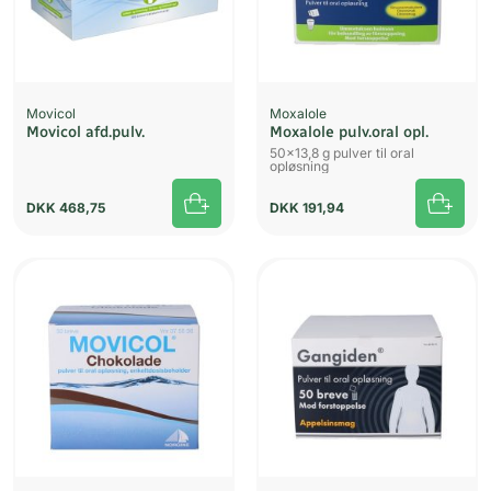
Movicol
Moxalole
Movicol afd.pulv.
Moxalole pulv.oral opl.
50x13,8 g pulver til oral
opløsning
DKK
468,75
DKK
191,94
UDSOLGT