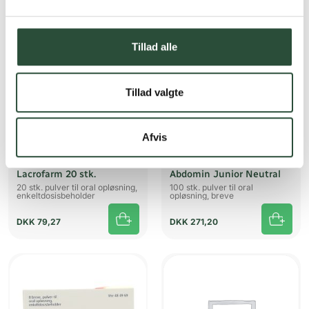
Tillad alle
Tillad valgte
Afvis
Lacrofarm
Orifarm Generics A/S
Lacrofarm 20 stk.
Abdomin Junior Neutral
20 stk. pulver til oral opløsning,
100 stk. pulver til oral
enkeltdosisbeholder
opløsning, breve
DKK
79,27
DKK
271,20
UDSOLGT