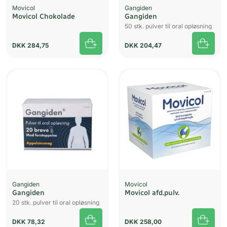
Movicol
Gangiden
Movicol Chokolade
Gangiden
50 stk. pulver til oral opløsning
DKK
284,75
DKK
204,47
Gangiden
Movicol
Gangiden
Movicol afd.pulv.
20 stk. pulver til oral opløsning
DKK
78,32
DKK
258,00