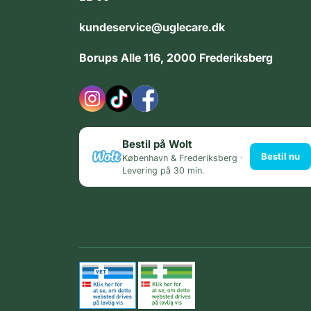
kundeservice@uglecare.dk
Borups Alle 116, 2000 Frederiksberg
Bestil på Wolt
Bestil nu
København & Frederiksberg ·
Levering på 30 min.