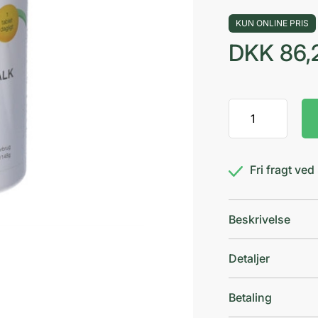
KUN ONLINE PRIS
DKK
86,
Kolos
antal
Fri fragt ve
Beskrivelse
Detaljer
Betaling