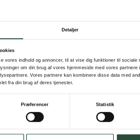
Detaljer
Gratis fragt 
Gælder ikke hjemmel
ookies
se vores indhold og annoncer, til at vise dig funktioner til sociale
Personlig rå
oplysninger om din brug af vores hjemmeside med vores partnere i
ysepartnere. Vores partnere kan kombinere disse data med andr
Få hjælp til din webo
et fra din brug af deres tjenester.
Hurtig lever
Præferencer
Statistik
Hurtigt leveringen v
Faste lave p
*Gælder ikke ernærin