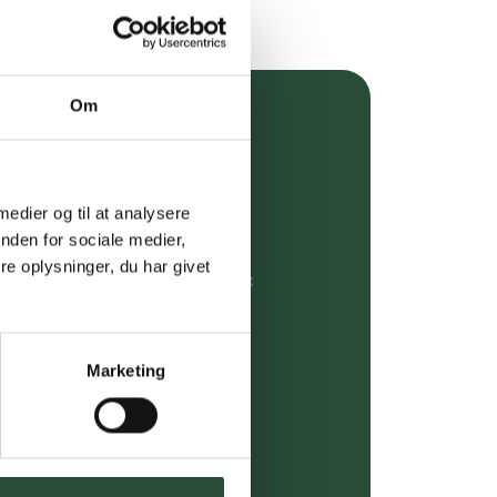
Om
over 349 kr.
evering
 medier og til at analysere
dgivning
nden for sociale medier,
e oplysninger, du har givet
rdre på:
kundeservice@uglecare.dk
ing (30 min. i Kbh)
Marketing
ia GLS, og DAO
riser*
gsprodukter.