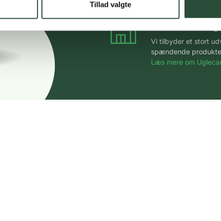
Tillad valgte
Stort udvalg
Vi tilbyder et stort 
spændende produkter – 
Læs mere om Uglecar