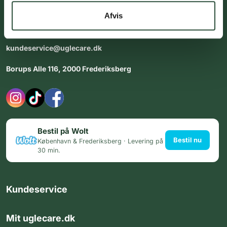
dig med personlig rådgiving - alle dage.
Afvis
Åbningstider i butikken:
Alle dage 8:00 - 22:00
kundeservice@uglecare.dk
Borups Alle 116, 2000 Frederiksberg
Bestil på Wolt
Bestil nu
København & Frederiksberg · Levering på
30 min.
Kundeservice
Mit uglecare.dk