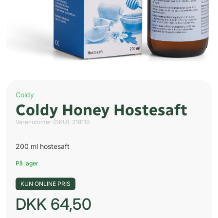
Coldy
Coldy Honey Hostesaft
Varenummer (SKU):
218110
200 ml hostesaft
På lager
KUN ONLINE PRIS
DKK
64,50