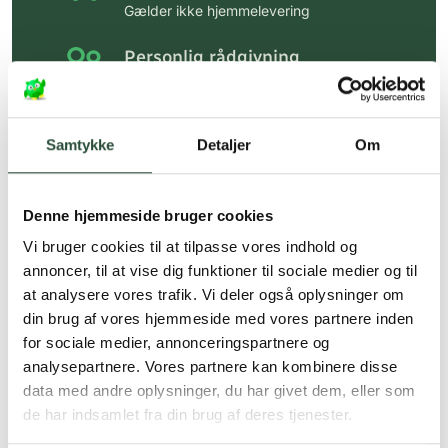
Gælder ikke hjemmelevering
Personlig rådgivning
Få hjælp til din webordre
på:
kundeservice@uglecare.dk
Samtykke
Detaljer
Om
Hurtig levering (30 min. i Kbh)
Hurtigt leveringen via GLS, og DAO
Denne hjemmeside bruger cookies
Faste lave priser*
Vi bruger cookies til at tilpasse vores indhold og
*Gælder ikke ernæringsprodukter.
annoncer, til at vise dig funktioner til sociale medier og til
at analysere vores trafik. Vi deler også oplysninger om
Stort udvalg af kendte
din brug af vores hjemmeside med vores partnere inden
produkter
for sociale medier, annonceringspartnere og
Vi tilbyder et stort udvalg af kendte
analysepartnere. Vores partnere kan kombinere disse
cremer, vitaminer og andre spændende
data med andre oplysninger, du har givet dem, eller som
produkter – altid til fast lav pris.
de har indsamlet fra din brug af deres tjenester.
Læs mere om Uglecare.dk her