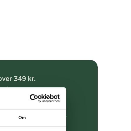
over 349 kr.
evering
dgivning
rdre på:
kundeservice@uglecare.dk
Om