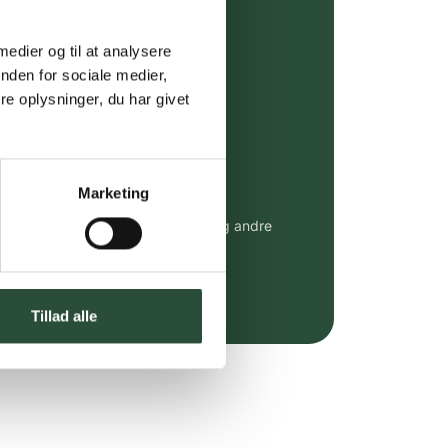
ing (30 min. i Kbh)
ia GLS, og DAO
 medier og til at analysere
nden for sociale medier,
riser*
e oplysninger, du har givet
gsprodukter.
 af kendte produkter
Marketing
udvalg af kendte cremer, vitaminer og andre
altid til fast lav pris.
e.dk her
Tillad alle