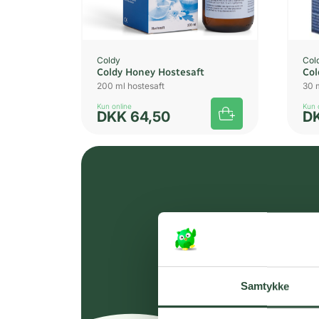
Coldy
Col
Coldy Honey Hostesaft
Col
200 ml hostesaft
30 
Kun online
Kun 
DKK
64,50
D
Samtykke