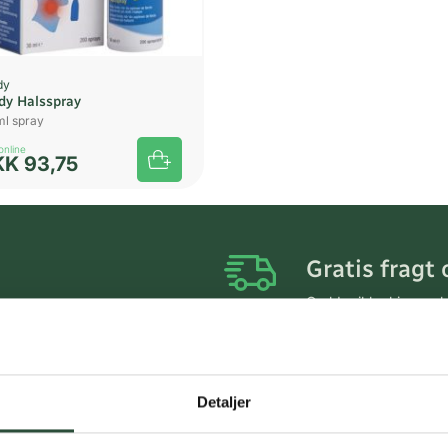
dy
dy Halsspray
ml spray
online
KK
93,75
Gratis fragt 
Gælder ikke hjemmel
Personlig rå
Få hjælp til din webo
Detaljer