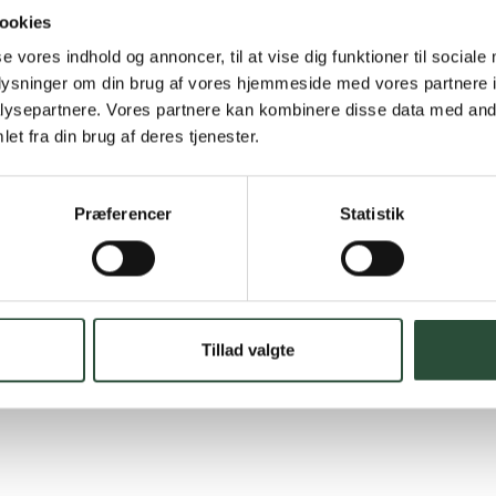
Hurtig lever
ookies
Hurtigt leveringen v
se vores indhold og annoncer, til at vise dig funktioner til sociale
oplysninger om din brug af vores hjemmeside med vores partnere i
Faste lave p
ysepartnere. Vores partnere kan kombinere disse data med andr
et fra din brug af deres tjenester.
*Gælder ikke ernærin
Stort udvalg
Præferencer
Statistik
Vi tilbyder et stort 
spændende produkter – 
Læs mere om Uglecar
Tillad valgte