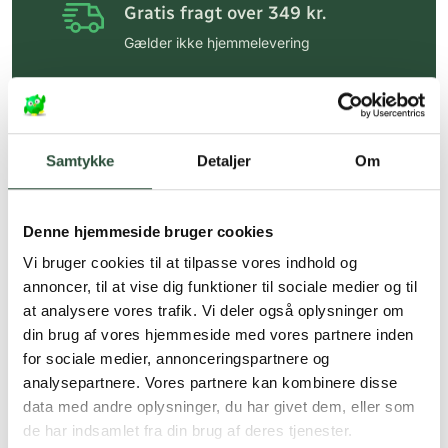
Gratis fragt over 349 kr.
Gælder ikke hjemmelevering
Personlig rådgivning
Få hjælp til din webordre
på:
kundeservice@uglecare.dk
Samtykke
Detaljer
Om
Hurtig levering (30 min. i Kbh)
Hurtigt leveringen via GLS, og DAO
Denne hjemmeside bruger cookies
Faste lave priser*
Vi bruger cookies til at tilpasse vores indhold og
annoncer, til at vise dig funktioner til sociale medier og til
*Gælder ikke ernæringsprodukter.
at analysere vores trafik. Vi deler også oplysninger om
din brug af vores hjemmeside med vores partnere inden
Stort udvalg af kendte
produkter
for sociale medier, annonceringspartnere og
analysepartnere. Vores partnere kan kombinere disse
Vi tilbyder et stort udvalg af kendte
data med andre oplysninger, du har givet dem, eller som
cremer, vitaminer og andre spændende
de har indsamlet fra din brug af deres tjenester.
produkter – altid til fast lav pris.