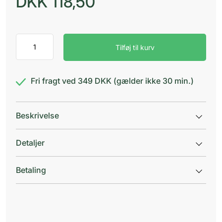
DKK
118,50
Aquabella
Tilføj til kurv
badeovertræk
c
ben/l
antal
Fri fragt ved 349 DKK (gælder ikke 30 min.)
Beskrivelse
Detaljer
Betaling