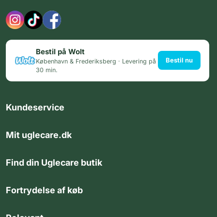
Bestil på Wolt
Bestil nu
København & Frederiksberg · Levering på
30 min.
Kundeservice
Mit uglecare.dk
Find din Uglecare butik
Fortrydelse af køb