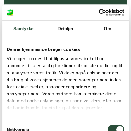
Hurtig levering (30 min. i Kbh)
Hurtigt leveringen via GLS, og DAO
Samtykke
Detaljer
Om
Faste lave priser*
*Gælder ikke ernæringsprodukter.
Denne hjemmeside bruger cookies
Stort udvalg af kendte
Vi bruger cookies til at tilpasse vores indhold og
produkter
annoncer, til at vise dig funktioner til sociale medier og til
Vi tilbyder et stort udvalg af kendte
at analysere vores trafik. Vi deler også oplysninger om
cremer, vitaminer og andre spændende
din brug af vores hjemmeside med vores partnere inden
produkter – altid til fast lav pris.
for sociale medier, annonceringspartnere og
Læs mere om Uglecare.dk her
analysepartnere. Vores partnere kan kombinere disse
data med andre oplysninger, du har givet dem, eller som
de har indsamlet fra din brug af deres tjenester.
Samtykkevalg
Nødvendig