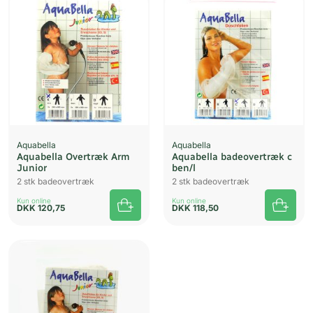
Aquabella
Aquabella
Aquabella Overtræk Arm
Aquabella badeovertræk c
Junior
ben/l
2 stk badeovertræk
2 stk badeovertræk
Kun online
Kun online
DKK
120,75
DKK
118,50
UDSOLGT