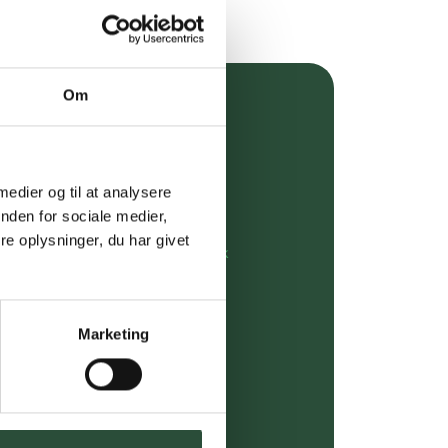
Om
over 349 kr.
evering
 medier og til at analysere
dgivning
nden for sociale medier,
e oplysninger, du har givet
rdre på:
kundeservice@uglecare.dk
ing (30 min. i Kbh)
Marketing
ia GLS, og DAO
riser*
gsprodukter.