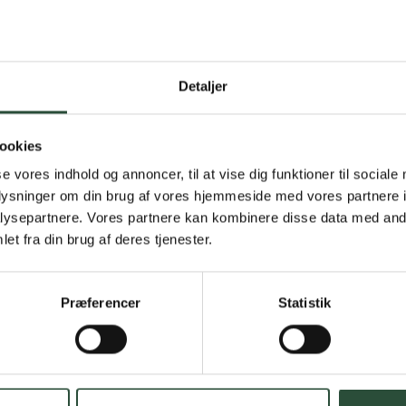
Detaljer
Gratis fragt 
Gælder ikke hjemmel
ookies
se vores indhold og annoncer, til at vise dig funktioner til sociale
Personlig rå
oplysninger om din brug af vores hjemmeside med vores partnere i
ysepartnere. Vores partnere kan kombinere disse data med andr
Få hjælp til din webo
et fra din brug af deres tjenester.
Hurtig lever
Præferencer
Statistik
Hurtigt leveringen v
Faste lave p
*Gælder ikke ernærin