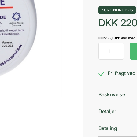
KUN ONLINE PRIS
DKK
220
Dr.
Warming
Basiscreme
antal
Fri fragt ve
Beskrivelse
Detaljer
Betaling