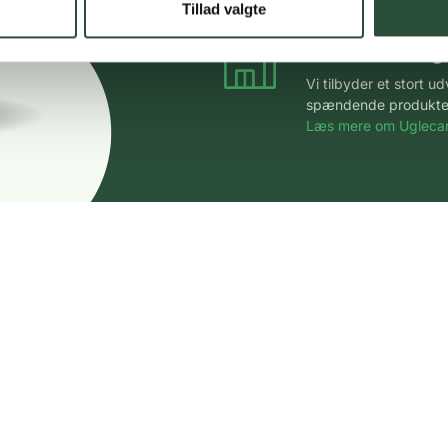
Tillad valgte
Stort udvalg
Vi tilbyder et stort 
spændende produkter – 
Læs mere om Uglecar