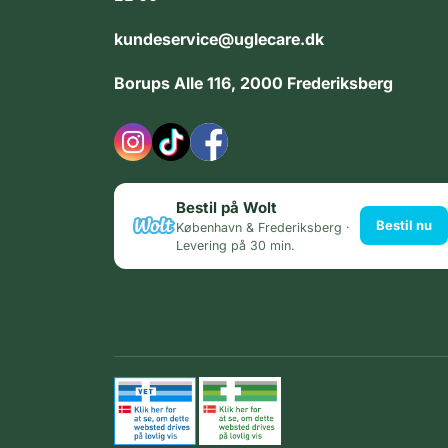
kundeservice@uglecare.dk
Borups Alle 116, 2000 Frederiksberg
Bestil på Wolt
Bestil nu
København & Frederiksberg ·
Levering på 30 min.