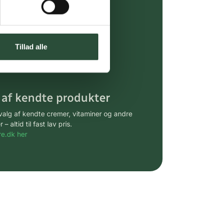
ing (30 min. i Kbh)
ia GLS, og DAO
Tillad alle
riser*
gsprodukter.
 af kendte produkter
udvalg af kendte cremer, vitaminer og andre
altid til fast lav pris.
e.dk her