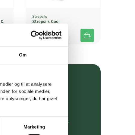
Strepsils
 0,
Strepsils Cool
DKK
65,25
Om
over 349 kr.
 medier og til at analysere
nden for sociale medier,
evering
e oplysninger, du har givet
dgivning
rdre på:
kundeservice@uglecare.dk
Marketing