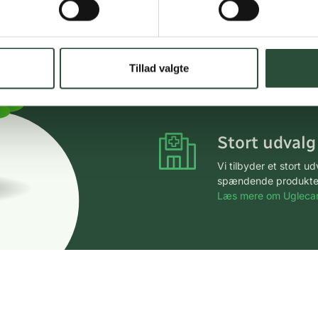
Hurtig lever
Hurtigt leveringen v
Tillad valgte
Faste lave p
*Gælder ikke ernærin
Stort udvalg
Vi tilbyder et stort 
spændende produkter – 
Læs mere om Uglecar