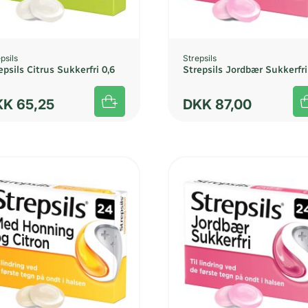
psils
Strepsils
epsils Citrus Sukkerfri 0,6
Strepsils Jordbær Sukkerfri
KK
65,25
DKK
87,00