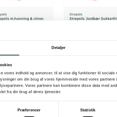
psils
Strepsils
epsils m.honning & citron
Strepsils Jordbær Sukkerfri
KK
71,05
DKK
65,25
Detaljer
ookies
Gratis fragt 
se vores indhold og annoncer, til at vise dig funktioner til sociale
oplysninger om din brug af vores hjemmeside med vores partnere i
Gælder ikke hjemmel
ysepartnere. Vores partnere kan kombinere disse data med andr
et fra din brug af deres tjenester.
Personlig rå
Få hjælp til din webo
Præferencer
Statistik