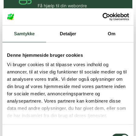
Få hjælp til din webordre
på:
kundeservice@uglecare.dk
Hurtig levering (30 min. i Kbh)
Samtykke
Detaljer
Om
Hurtigt leveringen via GLS, og DAO
Faste lave priser*
Denne hjemmeside bruger cookies
*Gælder ikke ernæringsprodukter.
Vi bruger cookies til at tilpasse vores indhold og
Stort udvalg af kendte
annoncer, til at vise dig funktioner til sociale medier og til
produkter
at analysere vores trafik. Vi deler også oplysninger om
din brug af vores hjemmeside med vores partnere inden
Vi tilbyder et stort udvalg af kendte
for sociale medier, annonceringspartnere og
cremer, vitaminer og andre spændende
produkter – altid til fast lav pris.
analysepartnere. Vores partnere kan kombinere disse
Læs mere om Uglecare.dk her
data med andre oplysninger, du har givet dem, eller som
de har indsamlet fra din brug af deres tjenester.
Samtykkevalg