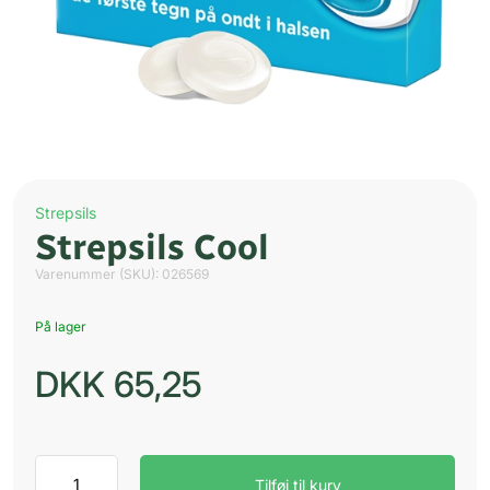
Strepsils
Strepsils Cool
Varenummer (SKU):
026569
På lager
DKK
65,25
Strepsils
Tilføj til kurv
Cool