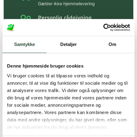
Gælder ikke hjemmelevering
Personlig rådgivning
Få hjælp til din webordre
på:
kundeservice@uglecare.dk
Samtykke
Detaljer
Om
Hurtig levering (30 min. i Kbh)
Hurtigt leveringen via GLS, og DAO
Denne hjemmeside bruger cookies
Faste lave priser*
Vi bruger cookies til at tilpasse vores indhold og
*Gælder ikke ernæringsprodukter.
annoncer, til at vise dig funktioner til sociale medier og til
at analysere vores trafik. Vi deler også oplysninger om
Stort udvalg af kendte
din brug af vores hjemmeside med vores partnere inden
produkter
for sociale medier, annonceringspartnere og
Vi tilbyder et stort udvalg af kendte
analysepartnere. Vores partnere kan kombinere disse
cremer, vitaminer og andre spændende
data med andre oplysninger, du har givet dem, eller som
produkter – altid til fast lav pris.
de har indsamlet fra din brug af deres tjenester.
Læs mere om Uglecare.dk her