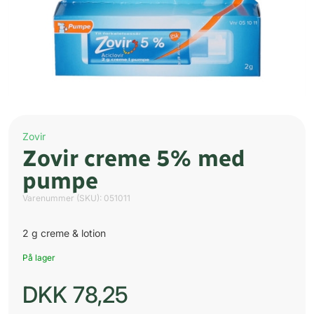
Zovir
Zovir creme 5% med
pumpe
Varenummer (SKU):
051011
2 g creme & lotion
På lager
DKK
78,25