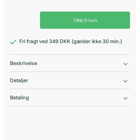
Zovir
Tilføj til kurv
creme
5%
med
pumpe
Fri fragt ved 349 DKK (gælder ikke 30 min.)
antal
Beskrivelse
Detaljer
Betaling